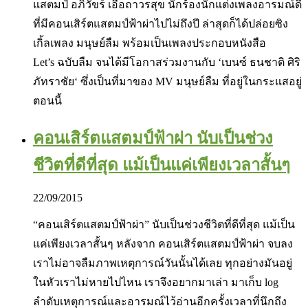
แสตมป์ อภิวัขร์ เอื้อถาวรสุข นักร้องนักแต่งเพลงอารมณ์ดี
ที่มีคอนเสิร์ตแสตมป์ฟ้าผ่าไปไม่ถึงปี ล่าสุดก็ได้ปล่อยซิง
เกิ้ลเพลง มนุษย์ลืม พร้อมเป็นเพลงประกอบหนังสือ
Let’s ฉบับลืม จนได้มีโอกาสร่วมงานกับ ‘เบนซ์ ธนชาติ ศิริ
ภัทราชัย‘ ซึ่งเป็นที่มาของ MV มนุษย์ลืม ที่อยู่ในกระแสอยู่
ตอนนี้
คอนเสิร์ตแสตมป์ฟ้าผ่า นับเป็นช่วง
ชีวิตที่ดีที่สุด แม้เป็นแค่เพียงเวลาสั้นๆ
22/09/2015
“คอนเสิร์ต‎แสตมป์ฟ้าผ่า‬” นับเป็นช่วงชีวิตที่ดีที่สุด แม้เป็น
แค่เพียงเวลาสั้นๆ หลังจาก คอนเสิร์ตแสตมป์ฟ้าผ่า จบลง
เราไม่อาจลืมภาพเหตุการณ์วันนั้นได้เลย ทุกอย่างมันอยู่
ในหัวเราไม่หายไปไหน เราจึงอยากมาเล่า มาเก็บ log
ลำดับเหตุการณ์และอารมณ์ไว้อ่านอีกครั้งเวลาที่นึกถึง