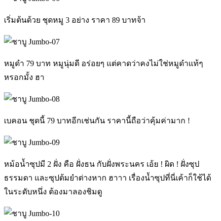
เริ่มต้นด้วย ชุดหมู 3 อย่าง ราคา 89 บาทจ้า
หมูดำ 79 บาท หมูนุ่มดี อร่อยๆ แต่คาดว่าคงไม่ใช่หมูดำแท้ๆ
หรอกมั้ง ฮา
เบคอน ชุดนี้ 79 บาทอีกเช่นกัน ราคานี้ถือว่าคุ้มค่ามาก !
หม้อน้ำซุปมี 2 ฝั่ง คือ ฝั่งธน กับฝั่งพระนคร เอ้ย ! ผิด ! ฝั่งซุป
ธรรมดา และซุปต้มยำต่างหาก ฮาาา เรื่องน้ำซุปที่นี่เค้าก็ใช้ได้
ในระดับหนึ่ง ต้องมาลองชิมดู