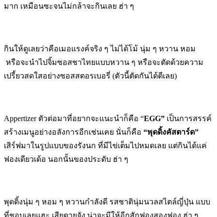
มาก เหมือนซะจนไม่กล้าจะกินเลย ฮ่า ๆ
กินให้ดูเลยว่าคือเมอแรงค์จริง ๆ ไม่ได้โม้ นุ่ม ๆ หวาน หอม
หรือจะนำไปจิ้มซอสชาไทยแบบหวาน ๆ หรือจะตัดด้วยความ
เปรี้ยวสดใสอย่างซอสสตอรเบอรี่ (ตัวนี้ตัดกันได้ดีเลย)
Appertizer ตัวต่อมาที่อยากจะแนะนำก็คือ “
EGG”
เป็นการสรรค์
สร้างเมนูอย่างอลังการอีกเช่นเคย นั่นก็คือ
“พุดดิ้งคัสตาร์ด”
เสิร์ฟมาในรูปแบบของรังนก ที่มีไข่เต็มไปหมดเลย แต่กินได้แค่
ฟองเดียวเด้อ นอกนั้นของประดับ ฮ่า ๆ
พุดดิ้งนุ่ม ๆ หอม ๆ หวานกำลังดี รสชาตินุ่มนวลสไตล์ญี่ปุ่น แบบ
ที่ชอบเลยแฮะ เสียดายจัง น่าจะมีให้อีกสักฟองสองฟอง ฮ่า ๆ