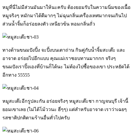
หมูที่นี่ไม่มีส่วนมันมาให้นะครับ ต้องยอมรับในความนิ่มของเนื้อ
หมูจริงๆ หมักมาได้ดีมากๆ ไม่ฉุนกลิ่นเครื่องเทศมากจนเกินไป
ส่วนน้ำจิ้มก็อร่อยลงตัว เหนียวข้น หอมกลิ่นถั่ว
ทางด้านขนมปังปิ้ง จะปิ้งบนเตาถ่าน กินคู่กับน้ำจิ้มสะเต๊ะ และ
อาจาด อร่อยไปอีกแบบ คุณแม่เราชอบทานมากกก จริงๆ
ขนมปังเราปิ้งเองที่บ้านก็ได้นะ ไม่ต้องไปซื้อของเขา ประหยัดได้
อีกทาง 55555
หมูสะเต๊ะอีกรูปละกัน อร่อยจริงๆ หมูสะเต๊ะชา กาญจนบุรี เจ้านี้
ยอมเขาเลย (ไม่ได้โม้ววนะ ฮี่ๆๆ) แต่สำหรับอาจาด เราว่าเฉยๆ
รสชาติปกติตามร้านอื่นทั่วไปครับ