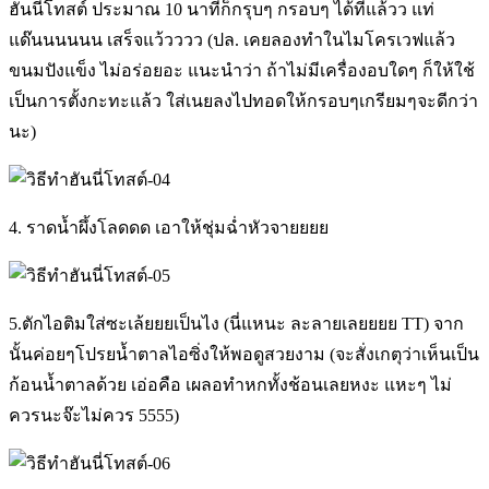
ฮั่นนี่โทสต์ ประมาณ 10 นาทีก็กรุบๆ กรอบๆ ได้ที่แล้วว แท่
แด๊นนนนนน เสร็จแว้วววว (ปล. เคยลองทำในไมโครเวฟแล้ว
ขนมปังแข็ง ไม่อร่อยอะ แนะนำว่า ถ้าไม่มีเครื่องอบใดๆ ก็ให้ใช้
เป็นการตั้งกะทะแล้ว ใส่เนยลงไปทอดให้กรอบๆเกรียมๆจะดีกว่า
นะ)
4. ราดน้ำผึ้งโลดดด เอาให้ชุ่มฉ่ำหัวจายยยย
5.ตักไอติมใส่ซะเล้ยยยเป็นไง (นี่แหนะ ละลายเลยยยย TT) จาก
นั้นค่อยๆโปรยน้ำตาลไอซิ่งให้พอดูสวยงาม (จะสั่งเกตุว่าเห็นเป็น
ก้อนน้ำตาลด้วย เอ่อคือ เผลอทำหกทั้งช้อนเลยหงะ แหะๆ ไม่
ควรนะจ๊ะไม่ควร 5555)