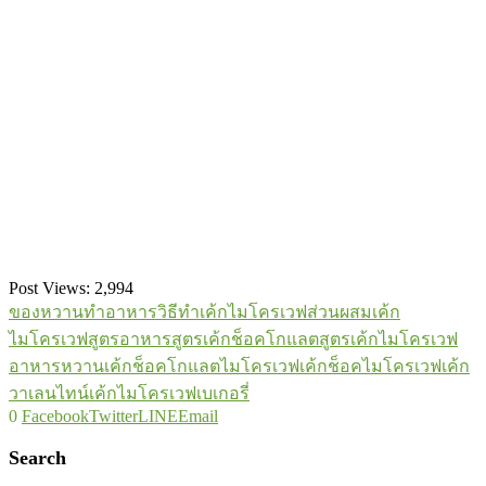
Post Views:
2,994
ของหวาน
ทำอาหาร
วิธีทำเค้กไมโครเวฟ
ส่วนผสมเค้ก
ไมโครเวฟ
สูตรอาหาร
สูตรเค้กช็อคโกแลต
สูตรเค้กไมโครเวฟ
อาหารหวาน
เค้กช็อคโกแลตไมโครเวฟ
เค้กช็อคไมโครเวฟ
เค้ก
วาเลนไทน์
เค้กไมโครเวฟ
เบเกอรี่
0
Facebook
Twitter
LINE
Email
Search