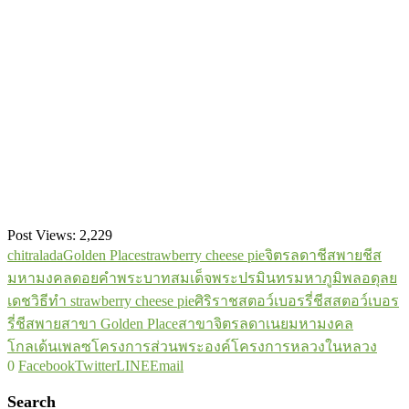
Post Views:
2,229
chitralada
Golden Place
strawberry cheese pie
จิตรลดา
ชีสพาย
ชีส
มหามงคล
ดอยคำ
พระบาทสมเด็จพระปรมินทรมหาภูมิพลอดุลย
เดช
วิธีทำ strawberry cheese pie
ศิริราช
สตอว์เบอรรี่ชีส
สตอว์เบอร
รี่ชีสพาย
สาขา Golden Place
สาขาจิตรลดา
เนยมหามงคล
โกลเด้นเพลซ
โครงการส่วนพระองค์
โครงการหลวง
ในหลวง
0
Facebook
Twitter
LINE
Email
Search