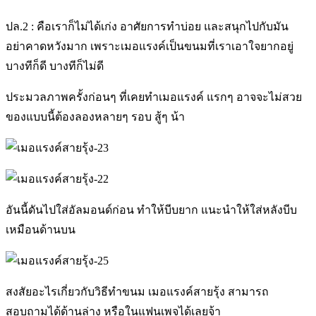
ปล.2 : คือเราก็ไม่ได้เก่ง อาศัยการทำบ่อย และสนุกไปกับมัน
อย่าคาดหวังมาก เพราะเมอแรงค์เป็นขนมที่เราเอาใจยากอยู่
บางทีก็ดี บางทีก็ไม่ดี
ประมวลภาพครั้งก่อนๆ ที่เคยทำเมอแรงค์ แรกๆ อาจจะไม่สวย
ของแบบนี้ต้องลองหลายๆ รอบ สู้ๆ น้า
อันนี้ดันไปใส่อัลมอนด์ก่อน ทำให้บีบยาก แนะนำให้ใส่หลังบีบ
เหมือนด้านบน
สงสัยอะไรเกี่ยวกับวิธีทำขนม เมอแรงค์สายรุ้ง สามารถ
สอบถามได้ด้านล่าง หรือในแฟนเพจได้เลยจ้า