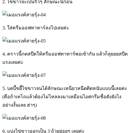
2. ไข่ขาวจะเป็นริ้วๆ ลักษณะนี้ก่อน
3. ใส่ครีมออฟทาทาร์ลงไปเลยค่ะ
4. คราวนี้กดสปีดให้ครีมออฟทาทาร์พอเข้ากัน แล้วก็ลุยยยสปีด
แรงเลยค่ะ
5. บดบี้ขยี้ไข่ขาวจนได้ลักษณะเหนียวหนืดติดหนับแบบนี้เลยค่ะ
(คือถ้าเทโถแล้วต้องไม่ไหลลงมาเหมือนไอศกรีมชื่อดังยังไง
อย่างงั้นเลย ฮ่าๆ)
6. แบ่งไข่ขาวออกเป็น 3 ถ้วยย่อยๆ เลยค่ะ