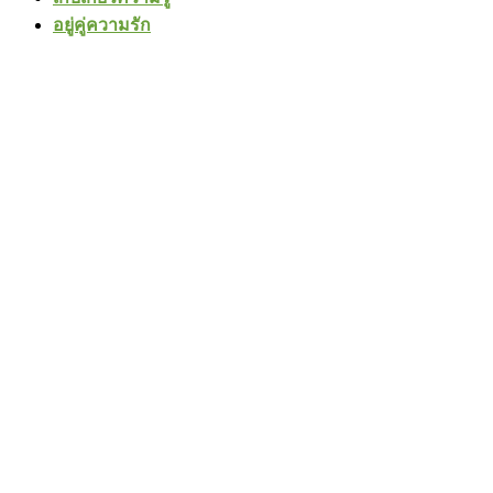
อยู่คู่ความรัก