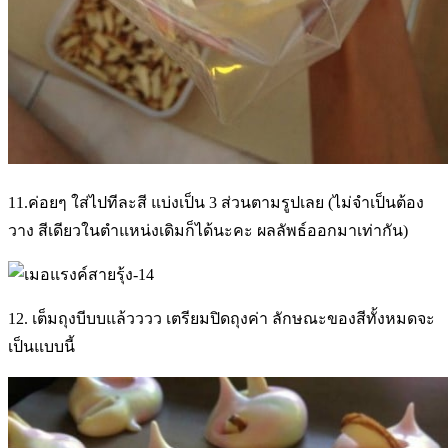
11.ค่อยๆ ใส่ไปทีละสี แบ่งเป็น 3 ส่วนตามรูปเลย (ไม่จำเป็นต้อง
วาง สีเดียวในตำแหน่งเดิมก็ได้นะคะ ผลลัพธ์ออกมาเท่ากัน)
12. เต็มถุงบีบบแล้วววว เตรียมปิดถุงค่า ลักษณะของสีทั้งหมดจะ
เป็นแบบนี้