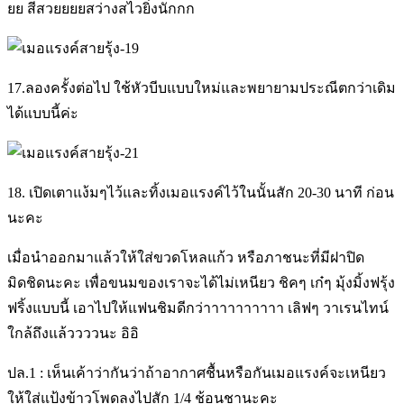
ยย สีสวยยยยสว่างสไวยิ่งนักกก
17.ลองครั้งต่อไป ใช้หัวบีบแบบใหม่และพยายามประณีตกว่าเดิม
ได้แบบนี้ค่ะ
18. เปิดเตาแง้มๆไว้และทิ้งเมอแรงค์ไว้ในนั้นสัก 20-30 นาที ก่อน
นะคะ
เมื่อนำออกมาแล้วให้ใส่ขวดโหลแก้ว หรือภาชนะที่มีฝาปิด
มิดชิดนะคะ เพื่อขนมของเราจะได้ไม่เหนียว ชิคๆ เก๋ๆ มุ้งมิ้งฟรุ้ง
ฟริ้งแบบนี้ เอาไปให้แฟนชิมดีกว่าาาาาาาาาา เลิฟๆ วาเรนไทน์
ใกล้ถึงแล้ววววนะ อิอิ
ปล.1 : เห็นเค้าว่ากันว่าถ้าอากาศชื้นหรือกันเมอแรงค์จะเหนียว
ให้ใส่แป้งข้าวโพดลงไปสัก 1/4 ช้อนชานะคะ