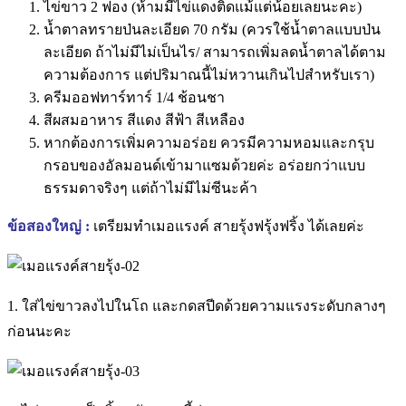
ไข่ขาว 2 ฟอง (ห้ามมีไข่แดงติดแม้แต่น้อยเลยนะคะ)
น้ำตาลทรายป่นละเอียด 70 กรัม (ควรใช้น้ำตาลแบบป่น
ละเอียด ถ้าไม่มีไม่เป็นไร/ สามารถเพิ่มลดน้ำตาลได้ตาม
ความต้องการ แต่ปริมาณนี้ไม่หวานเกินไปสำหรับเรา)
ครีมออฟทาร์ทาร์ 1/4 ช้อนชา
สีผสมอาหาร สีแดง สีฟ้า สีเหลือง
หากต้องการเพิ่มความอร่อย ควรมีความหอมและกรุบ
กรอบของอัลมอนด์เข้ามาแซมด้วยค่ะ อร่อยกว่าแบบ
ธรรมดาจริงๆ แต่ถ้าไม่มีไม่ซีนะค้า
ข้อสองใหญ่ :
เตรียมทำเมอแรงค์ สายรุ้งฟรุ้งฟริ้ง ได้เลยค่ะ
1. ใส่ไข่ขาวลงไปในโถ และกดสปีดด้วยความแรงระดับกลางๆ
ก่อนนะคะ