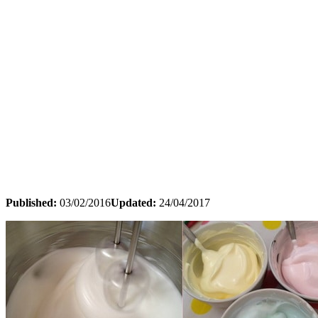
Published:
03/02/2016
Updated:
24/04/2017