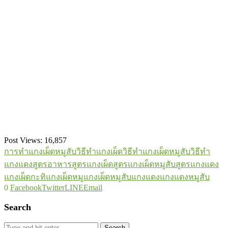
Post Views:
16,857
การทำแกงเผ็ดหมูสับ
วิธีทำแกงเผ็ด
วิธีทำแกงเผ็ดหมูสับ
วิธีทำ
แกงแดง
สูตรอาหาร
สูตรแกงเผ็ด
สูตรแกงเผ็ดหมูสับ
สูตรแกงแดง
แกงเผ็ดกะทิ
แกงเผ็ดหมู
แกงเผ็ดหมูสับ
แกงแดง
แกงแดงหมูสับ
0
Facebook
Twitter
LINE
Email
Search
Search