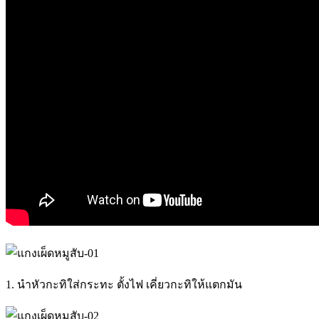
1. นำหัวกะทิใส่กระทะ ตั้งไฟ เคี่ยวกะทิให้แตกมัน