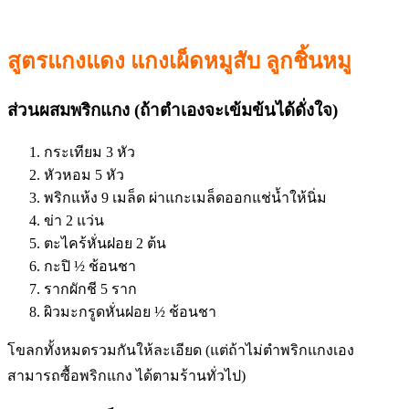
สูตรแกงแดง แกงเผ็ดหมูสับ ลูกชิ้นหมู
ส่วนผสมพริกแกง (ถ้าตำเองจะเข้มข้นได้ดั่งใจ)
กระเทียม 3 หัว
หัวหอม 5 หัว
พริกแห้ง 9 เมล็ด ผ่าแกะเมล็ดออกแช่น้ำให้นิ่ม
ข่า 2 แว่น
ตะไคร้หั่นฝอย 2 ต้น
กะปิ ½ ช้อนชา
รากผักชี 5 ราก
ผิวมะกรูดหั่นฝอย ½ ช้อนชา
โขลกทั้งหมดรวมกันให้ละเอียด (แต่ถ้าไม่ตำพริกแกงเอง
สามารถซื้อพริกแกง ได้ตามร้านทั่วไป)