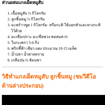
ส่วนผสมแกงเผ็ดหมูสับ
เนื้อหมูสับ ½ กิโลกรัม
ลูกชิ้นหมู ½ กิโลกรัม
มะพร้าวขูด 1 กิโลกรัม หรือกะทิ ให้แยกหัวและหางกะทิ
ไว้ด้วย
มะเขือเปราะ มะเขือพวง พอสมควร
ใบกะเพรา 5-6 กิ่ง
พริกชี้ฟ้า เขียว แดง ประมาณ 10-15 เมล็ด
น้ำปลา น้ำตาลทราย
เกลือป่น ¼ ช้อนชา
วิธีทำแกงเผ็ดหมูสับ ลูกชิ้นหมู (ชมวีดีโอ
ด้านล่างประกอบ)