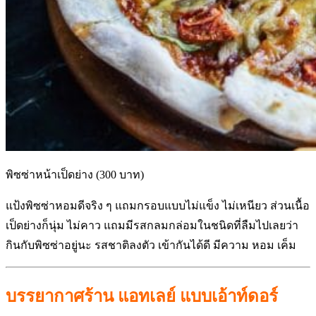
พิซซ่าหน้าเป็ดย่าง (300 บาท)
แป้งพิซซ่าหอมดีจริง ๆ แถมกรอบแบบไม่แข็ง ไม่เหนียว ส่วนเนื้อ
เป็ดย่างก็นุ่ม ไม่คาว แถมมีรสกลมกล่อมในชนิดที่ลืมไปเลยว่า
กินกับพิซซ่าอยู่นะ รสชาติลงตัว เข้ากันได้ดี มีความ หอม เค็ม
บรรยากาศร้าน แอทเลย์ แบบเอ้าท์ดอร์