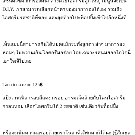
แซนด์วิชมาการองคั่นกลางด้วยไอศกรีมลูกใหญ่ เมนูนี้จะเป็น
D.I.Y. เราสามารถเลือกหน้าตาของมาการองได้เอง รวมถึง
ไอศกรีมรสชาติที่ชอบ และสุดท้ายโปะท็อปปิ้งเข้าไปอีกหนึ่งที
เห็นแบบนี้สามารถกินได้หมดแม้กระทั่งลูกตา ฮ่าๆ มาการอง
หอมๆ ไม่หวานเกิน ไอศกรีมอร่อย โดยเฉพาะรสนมฮอกไกโดนี่
เอาใจเจ๊ไปเลย
Taco ice-cream 125฿
แป้งวาฟเฟิลกรอบสีแดง กรอบ อารมณ์คล้ายกับโคนไอศกรีม
กรอบหอม เลือกไอศกรีมได้ 2 รสชาติ เช่นเดียวกับท็อปปิ้ง
หรือจะเพิ่มความอร่อยด้วยกราโนล่าที่เจ๊พกมาก็ได้นะ (รู้สึกเฮล