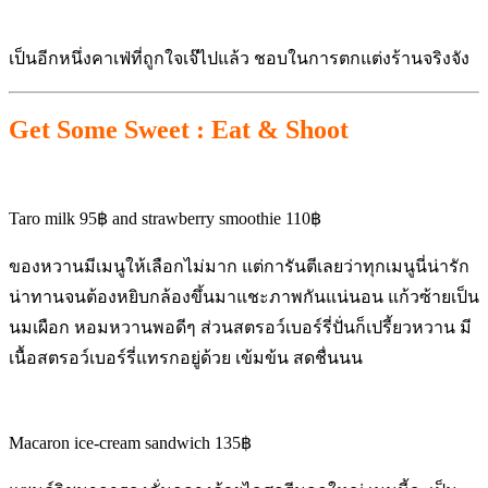
เป็นอีกหนึ่งคาเฟ่ที่ถูกใจเจ๊ไปแล้ว ชอบในการตกแต่งร้านจริงจัง
Get Some Sweet : Eat & Shoot
Taro milk 95฿ and strawberry smoothie 110฿
ของหวานมีเมนูให้เลือกไม่มาก แต่การันตีเลยว่าทุกเมนูนี่น่ารัก
น่าทานจนต้องหยิบกล้องขึ้นมาแชะภาพกันแน่นอน แก้วซ้ายเป็น
นมเผือก หอมหวานพอดีๆ ส่วนสตรอว์เบอร์รี่ปั่นก็เปรี้ยวหวาน มี
เนื้อสตรอว์เบอร์รี่แทรกอยู่ด้วย เข้มข้น สดชื่นนน
Macaron ice-cream sandwich 135฿