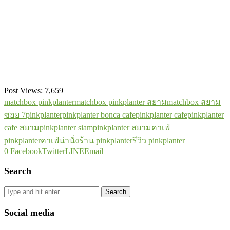
Post Views:
7,659
matchbox pinkplanter
matchbox pinkplanter สยาม
matchbox สยาม
ซอย 7
pinkplanter
pinkplanter bonca cafe
pinkplanter cafe
pinkplanter
cafe สยาม
pinkplanter siam
pinkplanter สยาม
คาเฟ่
pinkplanter
คาเฟ่น่านั่ง
ร้าน pinkplanter
รีวิว pinkplanter
0
Facebook
Twitter
LINE
Email
Search
Search
Social media