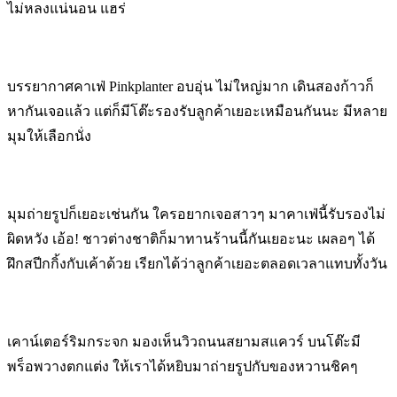
ไม่หลงแน่นอน แฮร่
บรรยากาศคาเฟ่ Pinkplanter อบอุ่น ไม่ใหญ่มาก เดินสองก้าวก็
หากันเจอแล้ว แต่ก็มีโต๊ะรองรับลูกค้าเยอะเหมือนกันนะ มีหลาย
มุมให้เลือกนั่ง
มุมถ่ายรูปก็เยอะเช่นกัน ใครอยากเจอสาวๆ มาคาเฟ่นี้รับรองไม่
ผิดหวัง เอ้อ! ชาวต่างชาติก็มาทานร้านนี้กันเยอะนะ เผลอๆ ได้
ฝึกสปีกกิ้งกับเค้าด้วย เรียกได้ว่าลูกค้าเยอะตลอดเวลาแทบทั้งวัน
เคาน์เตอร์ริมกระจก มองเห็นวิวถนนสยามสแควร์ บนโต๊ะมี
พร็อพวางตกแต่ง ให้เราได้หยิบมาถ่ายรูปกับของหวานชิคๆ