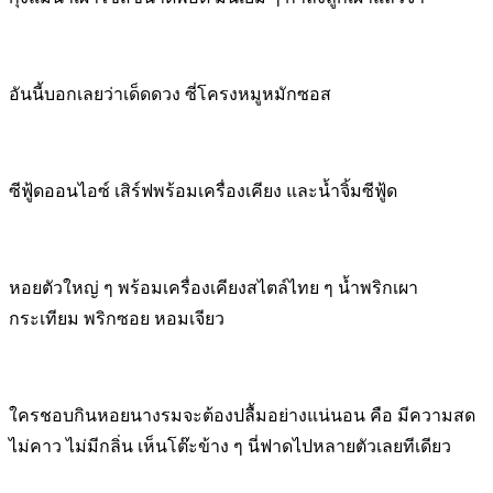
อันนี้บอกเลยว่าเด็ดดวง ซี่โครงหมูหมักซอส
ซีฟู้ดออนไอซ์ เสิร์ฟพร้อมเครื่องเคียง และน้ำจิ้มซีฟู้ด
หอยตัวใหญ่ ๆ พร้อมเครื่องเคียงสไตล์ไทย ๆ น้ำพริกเผา
กระเทียม พริกซอย หอมเจียว
ใครชอบกินหอยนางรมจะต้องปลื้มอย่างแน่นอน คือ มีความสด
ไม่คาว ไม่มีกลิ่น เห็นโต๊ะข้าง ๆ นี่ฟาดไปหลายตัวเลยทีเดียว