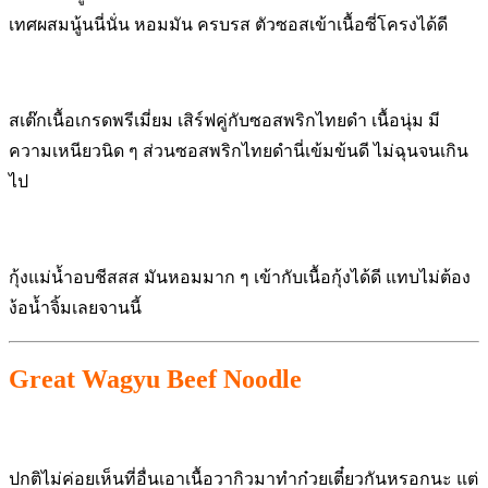
เทศผสมนู้นนี่นั่น หอมมัน ครบรส ตัวซอสเข้าเนื้อซี่โครงได้ดี
สเต๊กเนื้อเกรดพรีเมี่ยม เสิร์ฟคู่กับซอสพริกไทยดำ เนื้อนุ่ม มี
ความเหนียวนิด ๆ ส่วนซอสพริกไทยดำนี่เข้มข้นดี ไม่ฉุนจนเกิน
ไป
กุ้งแม่น้ำอบชีสสส มันหอมมาก ๆ เข้ากับเนื้อกุ้งได้ดี แทบไม่ต้อง
ง้อน้ำจิ้มเลยจานนี้
Great Wagyu Beef Noodle
ปกติไม่ค่อยเห็นที่อื่นเอาเนื้อวากิวมาทำก๋วยเตี๋ยวกันหรอกนะ แต่