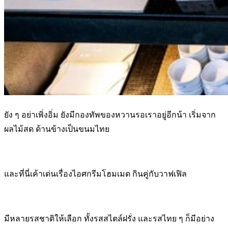
ยัง ๆ อย่าเพิ่งอิ่ม ยังมีกองทัพของหวานรอเราอยู่อีกน้า เริ่มจาก
ผลไม้สด ด้านข้างเป็นขนมไทย
และที่นี่เค้าเด่นเรื่องไอศกรีมโฮมเมด กินคู่กับวาฟเฟิล
มีหลายรสชาติให้เลือก ทั้งรสสไตล์ฝรั่ง และรสไทย ๆ ก็มีอย่าง