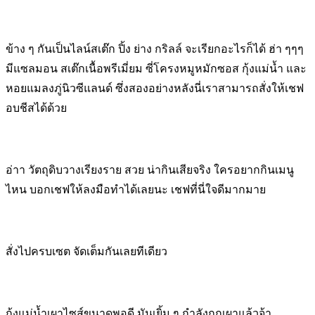
ข้าง ๆ กันเป็นไลน์สเต๊ก ปิ้ง ย่าง กริลล์ จะเรียกอะไรก็ได้ ฮ่า ๆๆๆ
มีแซลมอน สเต๊กเนื้อพรีเมี่ยม ซี่โครงหมูหมักซอส กุ้งแม่น้ำ และ
หอยแมลงภู่นิวซีแลนด์ ซึ่งสองอย่างหลังนี่เราสามารถสั่งให้เชฟ
อบชีสได้ด้วย
อ่าา วัตถุดิบวางเรียงราย สวย น่ากินเสียจริง ใครอยากกินเมนู
ไหน บอกเชฟให้ลงมือทำได้เลยนะ เชฟที่นี่ใจดีมากมาย
สั่งไปครบเซต จัดเต็มกันเลยทีเดียว
กุ้งแม่น้ำเผาไซส์ขนาดพอดี มันเยิ้ม ๆ กำลังถูกเผาแล้วจ้า