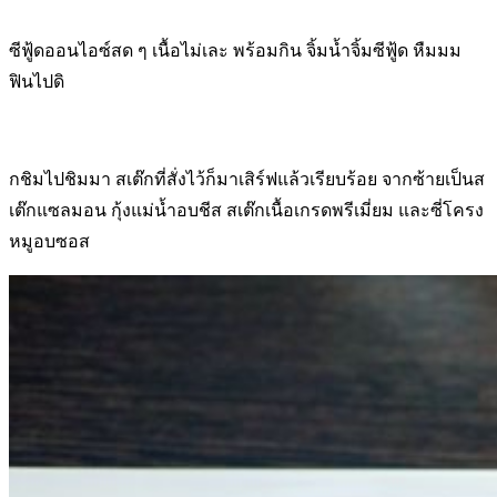
ซีฟู้ดออนไอซ์สด ๆ เนื้อไม่เละ พร้อมกิน จิ้มน้ำจิ้มซีฟู้ด หืมมม
ฟินไปดิ
กชิมไปชิมมา สเต๊กที่สั่งไว้ก็มาเสิร์ฟแล้วเรียบร้อย จากซ้ายเป็นส
เต๊กแซลมอน กุ้งแม่น้ำอบชีส สเต๊กเนื้อเกรดพรีเมี่ยม และซี่โครง
หมูอบซอส