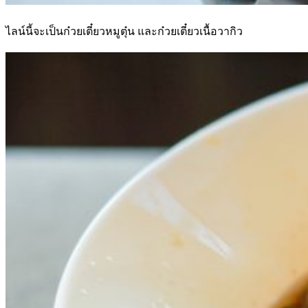
ไลน์นี้จะเป็นก๋วยเตี๋ยวหมูตุ๋น และก๋วยเตี๋ยวเนื้อวากิว