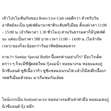
เข้าโปรโมชั่นกันของ Retro Live Cafe เลยดีกว่า สำหรับวัน
อาทิตย์จะเป็น บุฟเฟ่ต์นานาชาติระดับพรีเมี่ยม ตั้งแต่เวลา 11:00
– 15:00 น. (จำกัดเวลา 1.30 ชั่วโมง) ส่วนวันธรรมดาก็มีบุฟเฟ่ต์
นะ แต่จะเป็นราคา 588 บาท เวลา 11:00 – 14:00 น. (ไม่จำกัด
เวลา) ของก็จะน้อยกว่าวันอาทิตย์พอสมควร
ถามว่า Sunday Special Buffet นี้แตกต่างอย่างไร? มีอะไรเด็ด
คร่าว ๆ ก็จะมีซีฟู้ดสดใหม่ กุ้งแม่น้ำ หอยนางรม หอยแมลงภู่
นิวซีแลนด์ ซูชิเนื้อวากิว ซูชิแซลมอนรนไฟ แล้วก็มีสเต๊กเนื้อเก
รดพรีเมี่ยมด้วยนะ มาเริ่มชมกันเล้ยย
ไลน์แรกเป็น Seafood on ice หอยนางรมตัวเท่าฝ่ามือ หอยแมลงภู่
นิวซีแลนด์ กุ้ง หมึก