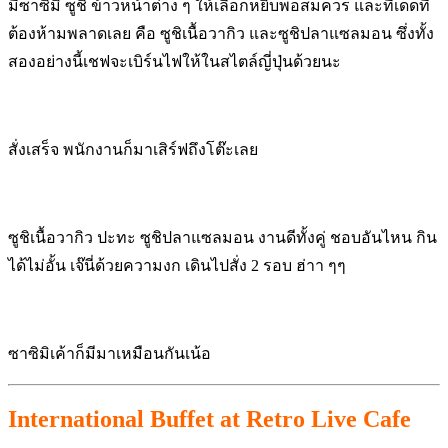
มีซาซิมิ ซูชิ ข้าวหน้าต่าง ๆ ให้เลือกหยิบพอสมควร และทีเด็ดที่
ต้องห้ามพลาดเลย คือ ซูชิเนื้อวากิว และซูชิปลาแซลมอน ซึ่งทั้ง
สองอย่างนี้เชฟจะเบิร์นไฟให้ในสไตล์ญี่ปุ่นด้วยนะ
สั่งเสร็จ พนักงานก็มาเสิร์ฟถึงโต๊ะเลย
ซูชิเนื้อวากิว ปะทะ ซูชิปลาแซลมอน งานดีทั้งคู่ ชอบอันไหน กิน
ได้ไม่อั้น เจ๊นี่ด้วยความงก เดินไปสั่ง 2 รอบ ฮ่าา ๆๆ
ซาซิมิเค้าก็มีมาเหมือนกันเน้อ
International Buffet at Retro Live Cafe