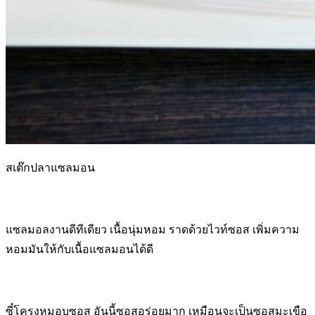
สเต๊กปลาแซลมอน
แซลมอลงานดีทีเดียว เนื้อนุ่มหอม ราดด้วยไวท์ซอส เพิ่มความ
หอมมันให้กับเนื้อแซลมอนได้ดี
ซี๋โครงหมูอบซอส อันนี้ซอสอร่อยมาก เหมือนจะเป็นซอสมะเขือ