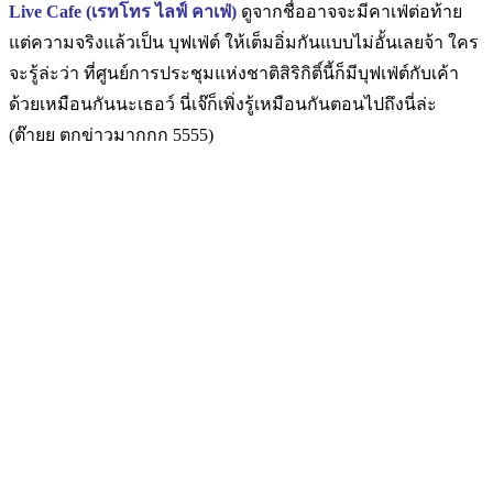
Live Cafe (เรทโทร ไลฟ์ คาเฟ่)
ดูจากชื่ออาจจะมีคาเฟ่ต่อท้าย
แต่ความจริงแล้วเป็น บุฟเฟ่ต์ ให้เต็มอิ่มกันแบบไม่อั้น
เลยจ้า ใคร
จะรู้ล่ะว่า ที่ศูนย์การประชุมแห่งชาติสิริกิติ์นี้ก็มีบุฟเฟ่ต์กับเค้า
ด้วยเหมือนกันนะเธอว์ นี่เจ๊ก็เพิ่งรู้เหมือนกันตอนไปถึงนี่ล่ะ
(ต๊ายย ตกข่าวมากกก 5555)