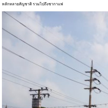
หลักหลายสัญชาติ รวมไปถึงชากาแฟ