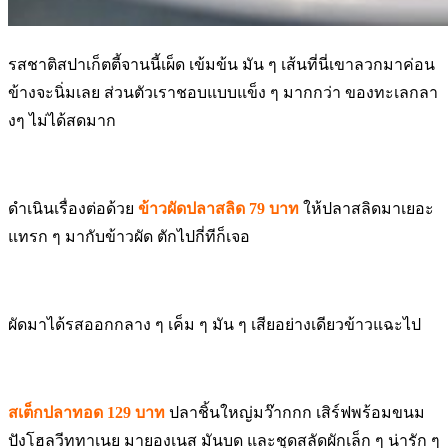
รสชาติสปาเก็ตตี้จานนี้เผ็ด เข้มข้น มัน ๆ เส้นที่นี่เขาลวกมาค่อน
ข้างจะนิ่มเลย ส่วนตัวเราชอบแบบแข็ง ๆ มากกว่า ของทะเลกลา
งๆ ไม่ได้สดมาก
ดำเนินเรื่องต่อด้วย
ข้าวผัดปลาสลิด 79 บาท
ให้ปลาสลิดมาเยอะ
แทรก ๆ มากับข้าวผัด ตักไปกี่ทีก็เจอ
ผัดมาได้รสออกกลาง ๆ เค็ม ๆ มัน ๆ เสียอย่างเดียวข้าวแฉะไป
สเต็กปลาทอด 129 บาท
ปลาชิ้นใหญ่มว๊ากกก เสิร์ฟพร้อมขนม
ปังโฮลวีททาเนย มายองเนส มันบด และชุดสลัดผักเล็ก ๆ น่ารัก ๆ