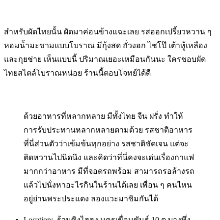
สำหรับผัดไทยนั้น ผัดมาค่อนข้างแฉะเลย รสออกเปรี้ยวหวาน ๆ
หอมน้ำมะขามแบบโบราณ มีกุ้งสด ถั่วงอก ไชโป๊ เต้าหู้เหลือง
และกุยช่าย เห็นแบบนี้ ปริมาณเยอะเหมือนกันนะ ใครชอบผัด
ไทยสไตล์โบราณหน่อย ร้านนี้ตอบโจทย์ได้ดี
ด้วยอาหารที่หลากหลาย มีทั้งไทย จีน ฝรั่ง ทำให้
การรับประทานหลากหลายตามด้วย รสชาติอาหาร
ที่นี่ส่วนตัวว่าเข้มข้นทุกอย่าง รสชาติชัดเจน แต่จะ
ติดหวานไปนิดนึง และคิดว่าที่นี่คงจะเด่นเรื่องกาแฟ
มากกว่าอาหาร มีที่จอดรถพร้อม สามารถรอล้างรถ
แล้วไปนั่งหาอะไรกินในร้านได้เลย เพื่อน ๆ คนไหน
อยู่ย่านพระประแดง ลองแวะมาชิมกันได้
Location: ร้านซิงไฮฮง นครเขื่อนขันธ์ 10 ต.บางพึ่ง