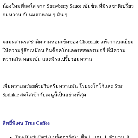
น้องใหม่ที่สดใส จาก Strawberry Sauce เข้มข้น ที่มีรสชาติเปรี้ยว
อมหวาน กับนมสดหอม ๆ มัน ๆ
ผสมผสานรสชาติความหอมเข้มของ Chocolate แท้จากเบลเยี่ยม
ให้ความรู้สึกเหมือน กินช็อคโกแลตรสสตอรเบอรี่ ที่มีความ
หวานมัน หอมเข้ม และมีรสเปรี้ยวอมหวาน
เพิ่มความอร่อยด้วยวิปครีมหวานมัน โรยผงโกโก้และ Star
Sprinkle
สดใสเข้ากับเมนูนี้เป็นอย่างที่สุด
สิทธิ์พิเศษ True Coffee
True Black Card (แบล็คการ์ด) : ซื้อ 1
แถม 1
จำนวน
8