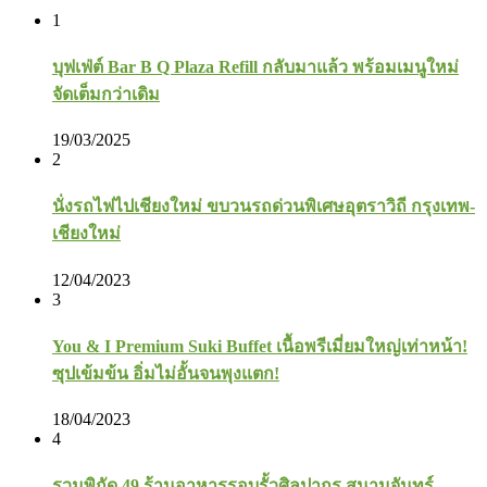
1
บุฟเฟ่ต์ Bar B Q Plaza Refill กลับมาแล้ว พร้อมเมนูใหม่
จัดเต็มกว่าเดิม
19/03/2025
2
นั่งรถไฟไปเชียงใหม่ ขบวนรถด่วนพิเศษอุตราวิถี กรุงเทพ-
เชียงใหม่
12/04/2023
3
You & I Premium Suki Buffet เนื้อพรีเมี่ยมใหญ่เท่าหน้า!
ซุปเข้มข้น อิ่มไม่อั้นจนพุงแตก!
18/04/2023
4
รวมพิกัด 49 ร้านอาหารรอบรั้วศิลปากร สนามจันทร์