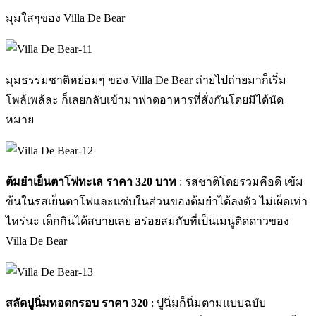
มุมใสๆของ Villa De Bear
มุมธรรมชาติหย่อมๆ ของ Villa De Bear ถ่ายไปถ่ายมาก็เริ่ม
โพล้เพล้ละ ก็เลยกลับเข้ามาฟาดอาหารที่สั่งกันโดยมิได้นัด
หมาย
ต้มยำเย็นตาโฟทะเล ราคา 320
บาท
: รสชาติโดยรวมคือดี เข้ม
ข้นในรสเย็นตาโฟและแซ่บในส่วนของต้มยำได้ลงตัว ไม่เผ็ดเท่า
ไหร่นะ เด็กกินได้สบายเลย อร่อยสมกับที่เป็นเมนูติดดาวของ
Villa De Bear
สลัดปูนิ่มทอดกรอบ ราคา 320
: ปูนิ่มก็นิ่มตามแบบฉบับ