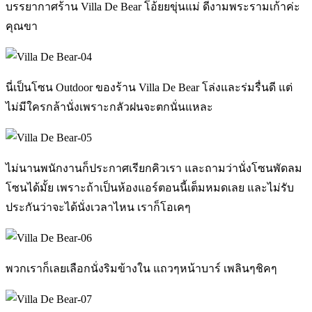
บรรยากาศร้าน Villa De Bear โอ้ยยขุ่นแม่ ดีงามพระรามเก้าค่ะ
คุณขา
นี่เป็นโซน Outdoor ของร้าน Villa De Bear โล่งและร่มรื่นดี แต่
ไม่มีใครกล้านั่งเพราะกลัวฝนจะตกนั่นแหละ
ไม่นานพนักงานก็ประกาศเรียกคิวเรา และถามว่านั่งโซนพัดลม
โซนได้มั้ย เพราะถ้าเป็นห้องแอร์ตอนนี้เต็มหมดเลย และไม่รับ
ประกันว่าจะได้นั่งเวลาไหน เราก็โอเคๆ
พวกเราก็เลยเลือกนั่งริมข้างใน แถวๆหน้าบาร์ เพลินๆชิคๆ