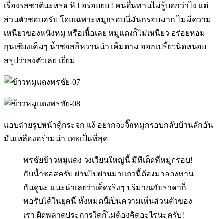
เรื่องรสชาตินะหรอ หึ ! อร่อยยย ! คนอื่นทานไม่รู้บอกว่าไง แต่
ส่วนตัวชอบครับ โดยเฉพาะหมูกรอบนี่มันกรอบมาก ไมมีความ
เหนียวของหนังหมู หรือเนื้อเลย หมูแดงก็ไม่เหนียว อร่อยหอม
กุนเชียงเค็มๆ น้ำซอสก็หวานนำ เค็มตาม ออกเปรี้ยวนิดหน่อย
สรุปว่าลงตัวเลย เยี่ยม
แอบถ่ายรูปหน้าตู้กระจก แง้ อยากจะจิ๊กหมูกรอบกลับบ้านสักอัน
มันเหลืองอร่ามน่าแทะเป็นที่สุด
พรชัยข้าวหมูแดง วงเวียนใหญ่นี้ มีทีเด็ดที่หมูกรอบ!
กับน้ำซอสครับ ผ่านไปผ่านมาแถวนี้ต้องมาลองทาน
กันดูนะ แนะนำเลยว่าเด็ดจริงๆ ปริมาณกับราคาก็
พอรับได้ในยุคนี้ ทั้งหมดนี้เป็นความเห็นส่วนตัวของ
เรา ผิดพลาดประการใดก็ไม่ต้องคิดอะไรนะครับ!