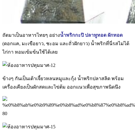
ถัดมาเป็นอาหารไทยๆ อย่าง
น้ำพริกกะปิ ปลาทูทอด ผักทอด
(ดอกแค, มะเขือยาว, ชะอม และถั่วฝักยาว) น้ำพริกที่นี่รสไม่ได้
ไก่กา หอมเข้มข้นใช้ได้เลย
ข้างๆ กันเป็นเต้าเจี้ยวหลนหมูและกุ้ง น้ำพริกปลาสลิด พร้อม
เครื่องเคียงเป็นผักสดและไข่ต้ม ออกแนวเพื่อสุขภาพนิดนึง