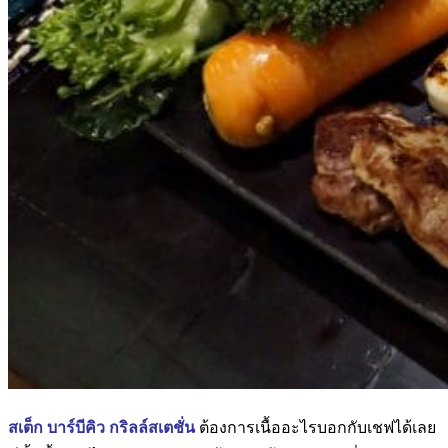
สเต็ก บาร์บีคิว กริลล์สเตชั่น
ต้องการเนื้ออะไรบอกกับเชฟได้เลย