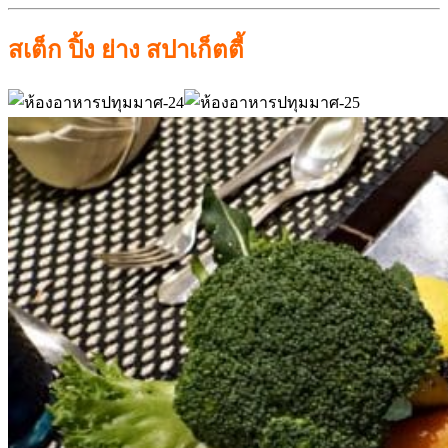
สเต็ก ปิ้ง ย่าง สปาเก็ตตี้