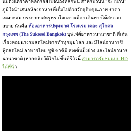
นับตั้งแต่ราคาหลักร้อยไปจนถึงหลักพัน สำหรับวันนี้ “จะไปกิน”
ภูมิใจนำเสนอห้องอาหารที่เต็มไปด้วยวัตถุดิบคุณภาพ ราคา
เหมาะสม บรรยากาศหรูหราใจกลางเมือง เดินทางได้สะดวก
สบาย
นั่นคือ
ห้องอาหารปทุมมาศ
โรงแรม เดอะ สุโกศล
กรุงเทพ (The Sukosol Bangkok)
บุฟเฟ่ต์อาหารนานาชาติ ที่เด่น
เรื่องหอยนางรมสดใหม่จากทั่วทุกมุมโลก และมีไลน์อาหารซี
ฟู้ดสดใหม่ อาหารไทย ซูชิ ซาซิมิ สเตชั่นปิ้งย่าง และไลน์อาหาร
นานาชาติ (หากคลิปวีดีโอไม่ขึ้นที่รีวิวนี้
สามารถรับชมแบบ HD
ได้ที่นี่
)