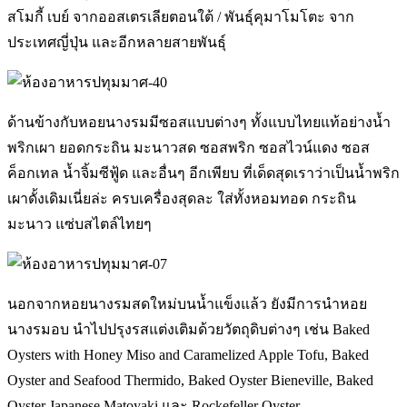
สโมกี้ เบย์ จากออสเตรเลียตอนใต้ / พันธุ์คุมาโมโตะ จาก
ประเทศญี่ปุ่น และอีกหลายสายพันธุ์
ด้านข้างกับหอยนางรมมีซอสแบบต่างๆ ทั้งแบบไทยแท้อย่างน้ำ
พริกเผา ยอดกระถิน มะนาวสด ซอสพริก ซอสไวน์แดง ซอส
ค็อกเทล น้ำจิ้มซีฟู้ด และอื่นๆ อีกเพียบ ที่เด็ดสุดเราว่าเป็นน้ำพริก
เผาดั้งเดิมเนี่ยล่ะ ครบเครื่องสุดละ ใส่ทั้งหอมทอด กระถิน
มะนาว แซ่บสไตล์ไทยๆ
นอกจากหอยนางรมสดใหม่บนน้ำแข็งแล้ว ยังมีการนำหอย
นางรมอบ นำไปปรุงรสแต่งเติมด้วยวัตถุดิบต่างๆ เช่น Baked
Oysters with Honey Miso and Caramelized Apple Tofu, Baked
Oyster and Seafood Thermido, Baked Oyster Bieneville, Baked
Oyster Japanese Matoyaki และ Rockefeller Oyster