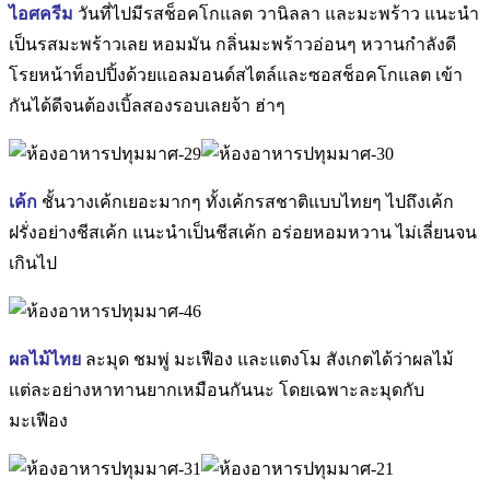
ไอศครีม
วันที่ไปมีรสช็อคโกแลต วานิลลา และมะพร้าว แนะนำ
เป็นรสมะพร้าวเลย หอมมัน กลิ่นมะพร้าวอ่อนๆ หวานกำลังดี
โรยหน้าท็อปปิ้งด้วยแอลมอนด์สไตล์และซอสช็อคโกแลต เข้า
กันได้ดีจนต้องเบิ้ลสองรอบเลยจ้า ฮ่าๆ
เค้ก
ชั้นวางเค้กเยอะมากๆ ทั้งเค้กรสชาติแบบไทยๆ ไปถึงเค้ก
ฝรั่งอย่างชีสเค้ก แนะนำเป็นชีสเค้ก อร่อยหอมหวาน ไม่เลี่ยนจน
เกินไป
ผลไม้ไทย
ละมุด ชมพู่ มะเฟือง และแตงโม สังเกตได้ว่าผลไม้
แต่ละอย่างหาทานยากเหมือนกันนะ โดยเฉพาะละมุดกับ
มะเฟือง