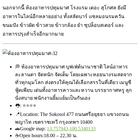
นอกจากนี้ ห้องอาหารปทุมมาศ โรงแรม เดอะ สุโกศล ยังมี
อาหารในไลน์อีกหลายอย่าง ทั้งสลัดบาร์ แซลมอนรมควัน
ขนมปัง ข้าวผัด ข้าวสวย ข้าวกล้อง ยำ ซุปล็อบสเตอร์ และ
อาหารปรุงสำเร็จอีกมากมาย
💭 ห้องอาหารปทุมมาศ บุฟเฟ่ต์นานาชาติ ไลน์อาหาร
ละลานตา จัดหนัก จัดเต็ม โดยเฉพาะหอยนางรมสดจาก
ทั่วทุกมุมโลก ส่งตรงให้คุณได้เลือกสรรในที่เดียว เมนูซี
ฟู้ดเพียบ เด่นทั้งอาหารคาวและหวาน บรรยากาศหรู ลุก
นั่งสบาย พนักงานยิ้มแย้มเป็นกันเอง
👅
:
⭐
⭐
⭐
⭐
📍
Location: The Sukosol 477 ถนนศรีอยุธยา แขวงถนน
พญาไท เขตราชเทวี กรุงเทพฯ 10400
🚗
Google map:
13.757943,100.5340133
☕
Open hours:18.00 – 22.30 น.