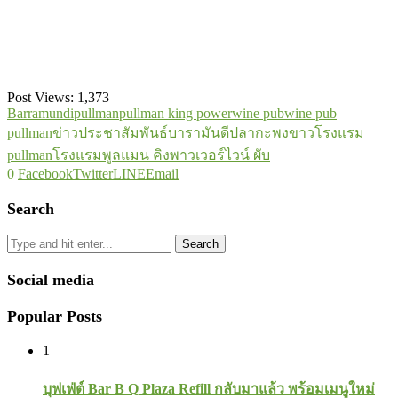
Post Views:
1,373
Barramundi
pullman
pullman king power
wine pub
wine pub
pullman
ข่าวประชาสัมพันธ์
บารามันดี
ปลากะพงขาว
โรงแรม
pullman
โรงแรมพูลแมน คิงพาวเวอร์
ไวน์ ผับ
0
Facebook
Twitter
LINE
Email
Search
Search
Social media
Popular Posts
1
บุฟเฟ่ต์ Bar B Q Plaza Refill กลับมาแล้ว พร้อมเมนูใหม่