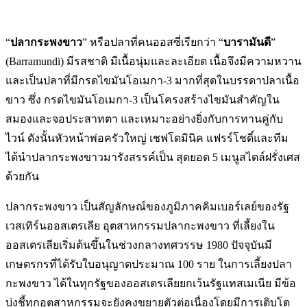
“
ปลากระพงขาว
” หรือปลาที่คนออสซี่เรียกว่า “
บารามันดี
”
(Barramundi) มีรสชาติ มีเนื้อนุ่มและละเอียด เนื้อจึงมีความหวาน
และเป็นปลาที่มีกรดไขมันโอเมกา-3 มากที่สุดในบรรดาปลาเนื้อ
ขาว ซึ่ง กรดไขมันโอเมกา-3 เป็นโครงสร้างไขมันสำคัญใน
สมองและจอประสาทตา และเหมาะอย่างยิ่งกับการทานคู่กับ
ไวน์ ดังนั้นหัวหน้าพ่อครัวใหญ่ เชฟโดมินิค แฟรร์โชดิ์และทีม
ได้นำปลากระพงขาวมารังสรรค์เป็น สุดยอด 5 เมนูสไตล์ฝรั่งเศส
ด้วยกัน
ปลากระพงขาว เป็นสัญลักษณ์ของภูมิภาคคิมเบอร์เลย์ของรัฐ
เวสเทิร์นออสเตรเลีย อุตสาหกรรมปลากะพงขาว ที่เลี้ยงใน
ออสเตรเลียเริ่มต้นขึ้นในช่วงกลางทศวรรษ 1980 ปัจจุบันมี
เกษตรกรที่ได้รับใบอนุญาตประมาณ 100 ราย ในการเลี้ยงปลา
กะพงขาว ได้ในทุกรัฐของออสเตรเลียยกเว้นรัฐแทสเมเนีย มีข้อ
บ่งชี้ทุกอุตสาหกรรมจะยังคงขยายตัวต่อเนื่องโดยมีการเติบโต