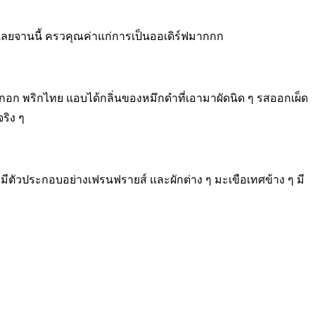
ลินเลยจานนี้ ครวคุณค่าแก่การเป็นออเดิร์ฟมากกก
มะกอก พริกไทย แอบได้กลิ่นของหมึกดำที่เอามาผัดนิด ๆ รสออกเผ็ด
ริง ๆ
ัน มีตัวประกอบอย่างเฟรนฟรายส์ และผักต่าง ๆ มะเขือเทศข้าง ๆ มี