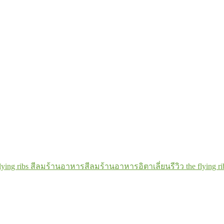
flying ribs สีลม
ร้านอาหารสีลม
ร้านอาหารอิตาเลี่ยน
รีวิว the flying ri