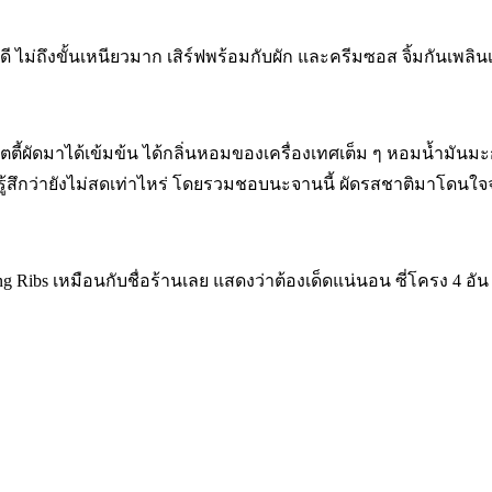
งดี ไม่ถึงขั้นเหนียวมาก เสิร์ฟพร้อมกับผัก และครีมซอส จิ้มกันเพ
็ตตี้ผัดมาได้เข้มข้น ได้กลิ่นหอมของเครื่องเทศเต็ม ๆ หอมน้ำมัน
รู้สึกว่ายังไม่สดเท่าไหร่ โดยรวมชอบนะจานนี้ ผัดรสชาติมาโดนใจจ
ing Ribs เหมือนกับชื่อร้านเลย แสดงว่าต้องเด็ดแน่นอน ซี่โครง 4 อ