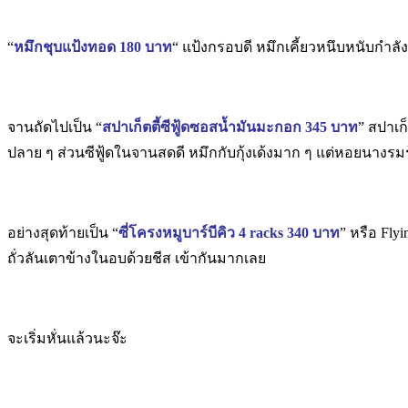
“
หมึกชุบแป้งทอด
180
บาท
“ แป้งกรอบดี หมึกเคี้ยวหนึบหนับกำลั
จานถัดไปเป็น “
สปาเก็ตตี้
ซีฟู้ดซอสน้ำมันมะกอก 345
บาท
” สปาเก
ปลาย ๆ ส่วนซีฟู้ดในจานสดดี หมึกกับกุ้งเด้งมาก ๆ แต่หอยนางรม
อย่างสุดท้ายเป็น “
ซี่โครงหมูบาร์บีคิว
4 racks 340
บาท
” หรือ Fly
ถั่วลันเตาข้างในอบด้วยชีส เข้ากันมากเลย
จะเริ่มหั่นแล้วนะจ๊ะ