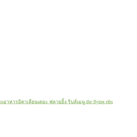
bs
อาหารอิตาเลียน
เดอะ ฟลายอิ้ง ริบส์
เมนู the flying ribs