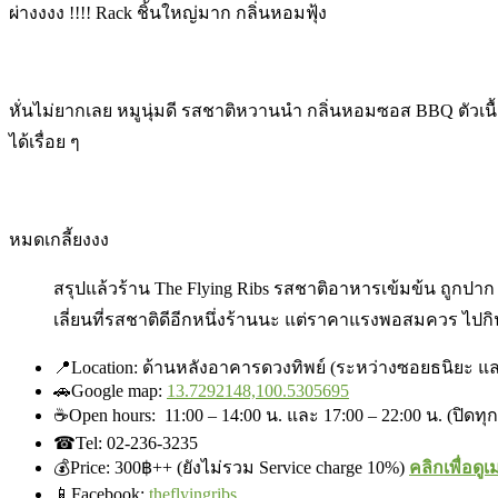
ผ่างงงง !!!! Rack ชิ้นใหญ่มาก กลิ่นหอมฟุ้ง
หั่นไม่ยากเลย หมูนุ่มดี รสชาติหวานนำ กลิ่นหอมซอส BBQ ตัวเนื้อน
ได้เรื่อย ๆ
หมดเกลี้ยงงง
สรุปแล้วร้าน The Flying Ribs รสชาติอาหารเข้มข้น ถูกปาก
เลี่ยนที่รสชาติดีอีกหนึ่งร้านนะ แต่ราคาแรงพอสมควร ไปกิ
📍
Location: ด้านหลังอาคารดวงทิพย์ (ระหว่างซอยธนิยะ แ
🚗
Google map:
13.7292148,100.5305695
☕
Open hours:
11:00 – 14:00 น. และ 17:00 – 22:00 น. (ปิดทุ
☎
Tel: 02-236-3235
💰
Price: 300฿++ (ยังไม่รวม Service charge 10%)
คลิกเพื่อดูเ
📱Facebook
:
theflyingribs