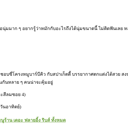
ุ่มมาก ๆ อยากรู้ว่าหมักกับอะไรถึงได้นุ่มขนาดนี้ ไม่ติดฟันเลย หล
 ชอบซี่โครงหมูบาร์บีคิว กับสปาเก็ตตี้ บรรยากาศตกแต่งได้สวย สงบ
นกันหลาย ๆ คนน่าจะคุ้มอยู่
ละสีลมซอย 4)
กวันอาทิตย์)
มนูร้าน เดอะ ฟลายอิ้ง ริบส์ ทั้งหมด