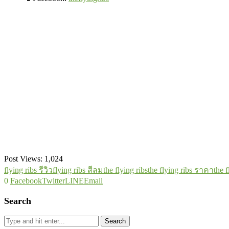
Post Views:
1,024
flying ribs รีวิว
flying ribs สีลม
the flying ribs
the flying ribs ราคา
the 
0
Facebook
Twitter
LINE
Email
Search
Search