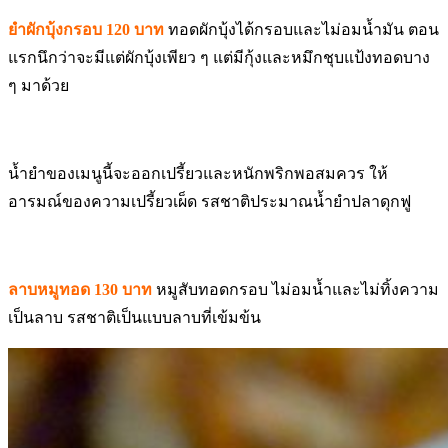
ยำผักบุ้งกรอบ 120 บาท
ทอดผักบุ้งได้กรอบและไม่อมน้ำมัน ตอน
แรกนึกว่าจะมีแต่ผักบุ้งเพียว ๆ แต่มีกุ้งและหมึกชุบแป้งทอดบาง
ๆ มาด้วย
น้ำยำของเมนูนี้จะออกเปรี้ยวและหนักพริกพอสมควร ให้
อารมณ์ของความเปรี้ยวเผ็ด รสชาติประมาณน้ำยำปลาดุกฟู
ลาบหมูทอด 130 บาท
หมูสับทอดกรอบ ไม่อมน้ำและไม่ทิ้งความ
เป็นลาบ รสชาติเป็นแบบลาบที่เข้มข้น