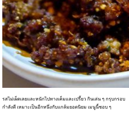
รสไม่เผ็ดเลยและหนักไปทางเค็มและเปรี้ยว กินเล่น ๆ กรุบกรอบ
กำลังดี เหมาะเป็นอีกหนึ่งกับแกล้มยอดนิยม เมนูนี้ชอบ ๆ