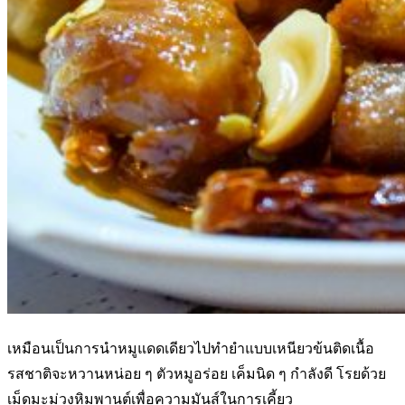
เหมือนเป็นการนำหมูแดดเดียวไปทำยำแบบเหนียวข้นติดเนื้อ
รสชาติจะหวานหน่อย ๆ ตัวหมูอร่อย เค็มนิด ๆ กำลังดี โรยด้วย
เม็ดมะม่วงหิมพานต์เพื่อความมันส์ในการเคี้ยว