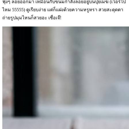
ฟุ้งๆ ลอยออกมา เหมือนกับขนมกำลังลอยอยู่บนปุยเมฆ (เว่อร์ไป
ไหม 55555) ดูเรียบง่าย แต่ก็แฝงด้วยความหรูหรา สวยสะดุดตา
ถ่ายรูปมุมไหนก็สวยอะ เชื่อเจ๊!