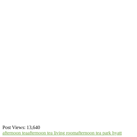
Post Views:
13,640
afternoon tea
afternoon tea living room
afternoon tea park hyatt