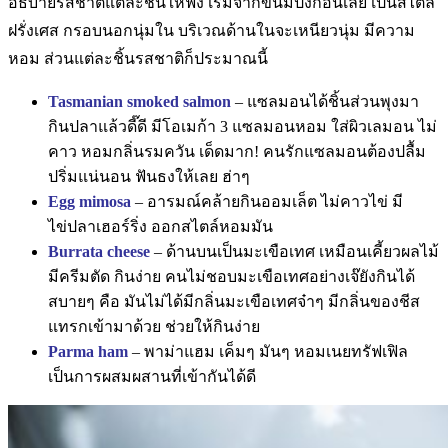
อธิบายรสชาติแต่ละชิ้นให้ฟัง เริ่มจากขนมปังก่อนเลย เป็นสไตล์
ฝรั่งเศส กรอบนอกนุ่มใน บริเวณด้านในจะเหนียวนุ่ม มีความ
หอม ส่วนแต่ละชิ้นรสชาติก็ประมาณนี้
Tasmanian smoked salmon
– แซลมอนได้ชิ้นส่วนพุงมา
กินปลาแล้วดี๊ดี มีโอเมก้า 3 แซลมอนหอม ใส่ผิวเลมอน ไม่
คาว หอมกลิ่นรมควัน เด็ดมาก! คนรักแซลมอนต้องปลื้ม
ปริ่มแน่นอน ฟันธงให้เลย ฮ่าๆ
Egg mimosa
– อารมณ์คล้ายกินออมเล็ต ไม่คาวไข่ มี
ไข่ปลาเฮอร์ริ่ง ออกสไตล์หอมมัน
Burrata cheese
– ด้านบนเป็นมะเขือเทศ เหมือนเคี้ยวผลไม้
มีครีมตัด กินง่าย คนไม่ชอบมะเขือเทศอย่างเจ๊ยังกินได้
สบายๆ คือ มันไม่ได้มีกลิ่นมะเขือเทศจ๋าๆ มีกลิ่นของชีส
แทรกเข้ามาด้วย ช่วยให้กินง่าย
Parma ham
– พาม่าแฮม เค็มๆ มันๆ หอมเนยทรัฟเฟิล
เป็นการผสมผสานที่เข้ากันได้ดี