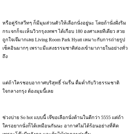
หรือคู่รักสวีทๆ ก็มีมุมส่วนตัวให้เลือกนั่งอยู่นะ โดยถ้านั่งฝั่งริม
กระจกก็จะเห็นวิวกรุงเทพฯ ได้เกือบ 180 องศาเลยทีเดียว สวย
ถูกใจเจ๊มากเลย Living Room Park Hyatt เหมาะกับการถ่ายรูป
เช็คอินมากๆ เพราะมีแสงธรรมชาติส่องเข้ามาภายในอย่างทั่ว
ถึง
แต่ถ้าใครชอบอากาศบริสุทธิ์ ร่มรื่น ดื่มด่ำกับวิวธรรมชาติ
ใจกลางกรุง ต้องมุมนี้เลย
ช่วงบ่าย So hot แบบนี้ เจ๊ขอเลือกนั่งด้านในดีกว่า 5555 แต่ถ้า
ใครอยากนั่งก็ได้เหมือนกันนะ อากาศไม่ได้ร้อนอย่างที่คิด