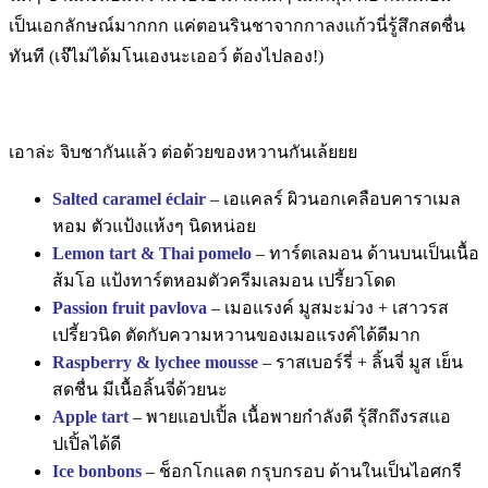
เป็นเอกลักษณ์มากกก แค่ตอนรินชาจากกาลงแก้วนี่รู้สึกสดชื่น
ทันที (เจ๊ไม่ได้มโนเองนะเออว์ ต้องไปลอง!)
เอาล่ะ จิบชากันแล้ว ต่อด้วยของหวานกันเล้ยยย
Salted caramel éclair
– เอแคลร์ ผิวนอกเคลือบคาราเมล
หอม ตัวแป้งแห้งๆ นิดหน่อย
Lemon tart & Thai pomelo
– ทาร์ตเลมอน ด้านบนเป็นเนื้อ
ส้มโอ แป้งทาร์ตหอมตัวครีมเลมอน เปรี้ยวโดด
Passion fruit pavlova
– เมอแรงค์ มูสมะม่วง + เสาวรส
เปรี้ยวนิด ตัดกับความหวานของเมอแรงค์ได้ดีมาก
Raspberry & lychee mousse
– ราสเบอร์รี่ + ลิ้นจี่ มูส เย็น
สดชื่น มีเนื้อลิ้นจี่ด้วยนะ
Apple tart
–
พายแอปเปิ้ล เนื้อพายกำลังดี รุ้สึกถึงรสแอ
ปเปิ้ลได้ดี
Ice bonbons
– ช็อกโกแลต กรุบกรอบ ด้านในเป็นไอศกรี