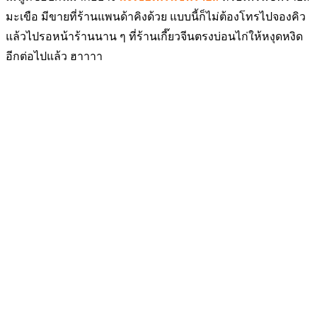
มะเขือ มีขายที่ร้านแพนด้าคิงด้วย
แบบนี้ก็ไม่ต้องโทรไปจองคิว
แล้วไปรอหน้าร้านนาน ๆ ที่ร้านเกี๊ยวจีนตรงบ่อนไก่ให้หงุดหงิด
อีกต่อไปแล้ว ฮาาาา