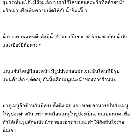
อุปกรณ์บนโต๊ะมีถ้วยเล็ก ๆ เอาไว้ใส่ซอสและพริกที่คล้ายๆน้ำ
พริกเผา เพื่อเพิ่มความเผ็ดให้กับน้ำจิ้มเกี๊ยว
น้ำของร้านแพนด้าคิงมีน้ำอัดลม เก๊กฮวย ชาร้อน ชาเย็น น้ำฟัก
และเบียร์ยี่ห้อต่าง ๆ
เมนูแผ่นใหญ่มีสองหน้า มีรูปประกอบชัดเจน อันไหนที่มีรูป
แพนด้าเล็ก ๆ ติดอยู่ อันนั้นคือเมนูแนะนำของทางร้านนะ
มาดูเมนูอีกด้านกันมีครบทั้งต้ม ผัด แกง ทอด อาหารจริงกับเมนู
ในรูปจะต่างกัน เพราะเหมือนเมนูในรูปจะเป็นจานแบนหมด เพื่อ
ทำให้เห็นรูปลักษณ์หน้าตาของอาหารและทำให้ตัดสินใจง่าย
นั่นเอง