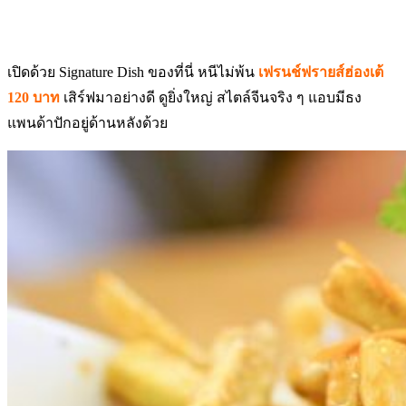
เปิดด้วย Signature Dish ของที่นี่ หนีไม่พ้น
เฟรนช์ฟรายส์ฮ่องเต้
120 บาท
เสิร์ฟมาอย่างดี ดูยิ่งใหญ่ สไตล์จีนจริง ๆ แอบมีธง
แพนด้าปักอยู่ด้านหลังด้วย