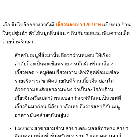
เอ้อ ลืมไปอีกอย่างว่ายังมี
เสี่ยวหลงเปา 120 บาท
แป้งหนา ด้าน
ในซุปชุ่มฉ่ำ ตัวไส้หมูกลิ่นอ่อน ๆ กินกับซอสและเพิ่มความเผ็ด
ด้วยน้ำพริกเผา
สำหรับเมนูที่สั่งมานั้น ถือว่าผ่านหมดบ ให้เรียง
ลำดับก็จะเป็นมะเขือฟราย > หมึกผัดพริกเกลือ >
เกี๊ยวทอด > หมูผัดเปรี้ยวหวาน เลิฟที่สุดคือมะเขือฟ
รายจริง ๆ รสชาติคล้ายกับที่ร้านเกี๊ยวจีน บ่อนไก่
ด้วยความสงสัยเลยถามพนง.ว่าเป็นอะไรกับร้าน
เกี๊ยวจีนหรือเปล่า? พนง.บอกว่าเชฟที่นี่เคยเป็นเชฟที่
เกี๊ยวจีนมาก่อน นี่ถึงบางอ้อเลย ถึงว่ารสชาติกับเมนู
อาหารมันคล้ายๆกันอยู่นะ
Location: สาขาสามย่าน สาขาเดอะมอลล์ท่าพระ สาขา
สีลมคอมเพล็กซ์ เซ็นทรัลพระราม 2 และเดอะมอลล์