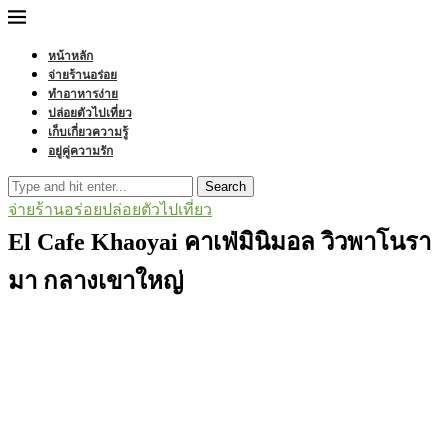
หน้าหลัก
จ่ายร้านอร่อย
ทำอาหารง่าย
ปล่อยตัวไปเที่ยว
เก็บเกี่ยวความรู้
อยู่คู่ความรัก
Search
จ่ายร้านอร่อย
ปล่อยตัวไปเที่ยว
El Cafe Khaoyai คาเฟ่มินิมอล วิวพาโนรา
มา กลางเขาใหญ่