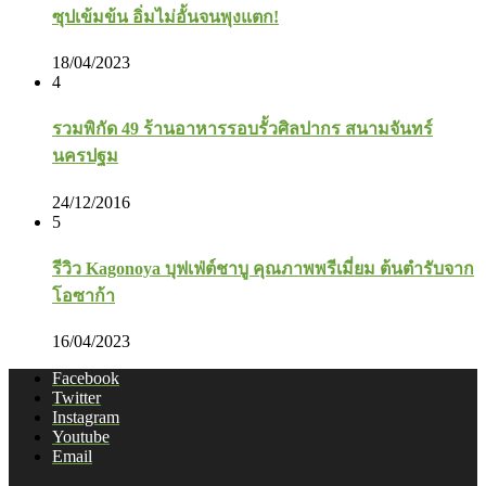
ซุปเข้มข้น อิ่มไม่อั้นจนพุงแตก!
18/04/2023
4
รวมพิกัด 49 ร้านอาหารรอบรั้วศิลปากร สนามจันทร์
นครปฐม
24/12/2016
5
รีวิว Kagonoya บุฟเฟ่ต์ชาบู คุณภาพพรีเมี่ยม ต้นตำรับจาก
โอซาก้า
16/04/2023
Facebook
Twitter
Instagram
Youtube
Email