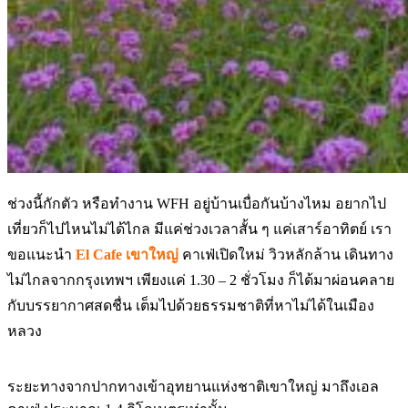
ช่วงนี้กักตัว หรือทำงาน WFH อยู่บ้านเบื่อกันบ้างไหม อยากไป
เที่ยวก็ไปไหนไม่ได้ไกล มีแค่ช่วงเวลาสั้น ๆ แค่เสาร์อาทิตย์ เรา
ขอแนะนำ
El Cafe เขาใหญ่
คาเฟ่เปิดใหม่ วิวหลักล้าน เดินทาง
ไม่ไกลจากกรุงเทพฯ เพียงแค่ 1.30 – 2 ชั่วโมง ก็ได้มาผ่อนคลาย
กับบรรยากาศสดชื่น เต็มไปด้วยธรรมชาติที่หาไม่ได้ในเมือง
หลวง
ระยะทางจากปากทางเข้าอุทยานแห่งชาติเขาใหญ่ มาถึงเอล