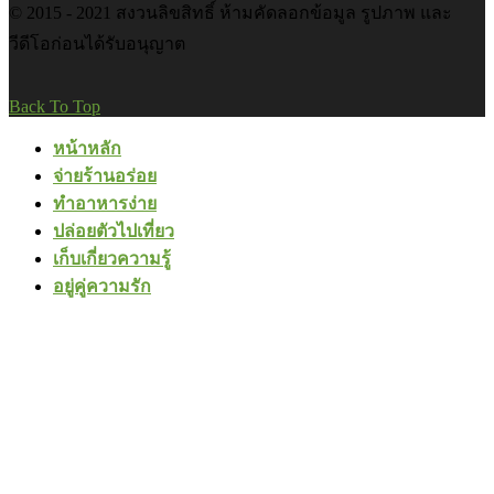
© 2015 - 2021 สงวนลิขสิทธิ์ ห้ามคัดลอกข้อมูล รูปภาพ และ
วีดีโอก่อนได้รับอนุญาต
Back To Top
หน้าหลัก
จ่ายร้านอร่อย
ทำอาหารง่าย
ปล่อยตัวไปเที่ยว
เก็บเกี่ยวความรู้
อยู่คู่ความรัก