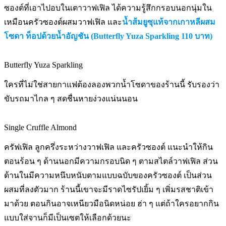
ซองต์ที่เอาไปอบในเตาวาฟเฟิล ได้ความรู้สึกกรอบนอกนุ่มใน
เหมือนครัวซองต์ผสมวาฟเฟิล และ
น้ำส้มยูซุแท้จากเกาหลีผสม
โซดา ท็อปด้วยน้ำอัญชัน (Butterfly Yuza Sparkling 110 บาท)
Butterfly Yuza Sparkling
ใครที่ไม่ใช่สายกาแฟต้องลองพวกน้ำโซดาของร้านนี้ รับรองว่า
ขับรถมาไกล ๆ สดชื่นหายง่วงแน่นนอน
Single Cruffle Almond
ครัฟเฟิล ลูกครึ่งระหว่างวาฟเฟิล และครัวซองต์ แนะนำให้กิน
ตอนร้อน ๆ ด้านนอกมีความกรอบนิด ๆ ตามสไตล์วาฟเฟิล ส่วน
ด้านในมีความหนึบหนับตามแบบฉบับของครัวซองต์ เป็นส่วน
ผสมที่ลงตัวมาก ร้านนี้เขาจะมีราดไซรัปเยิ้ม ๆ เพิ่มรสชาติเข้า
มาด้วย ตอนกินอาจเหนียวมือนิดหน่อย ฮ่า ๆ แต่ถ้าใครอยากกิน
แบบใส่จานก็มีเป็นเซตให้เลือกด้วยนะ