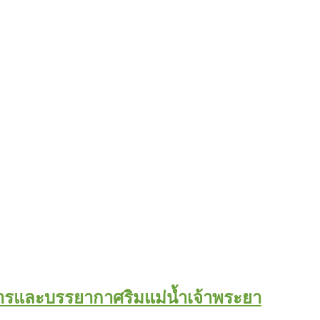
าหารและบรรยากาศริมแม่น้ำเจ้าพระยา