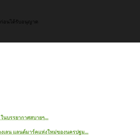
อก่อนได้รับอนุญาต
าน ในบรรยากาศสบายๆ...
 บางเลน แลนด์มาร์คแห่งใหม่ของนครปฐม...