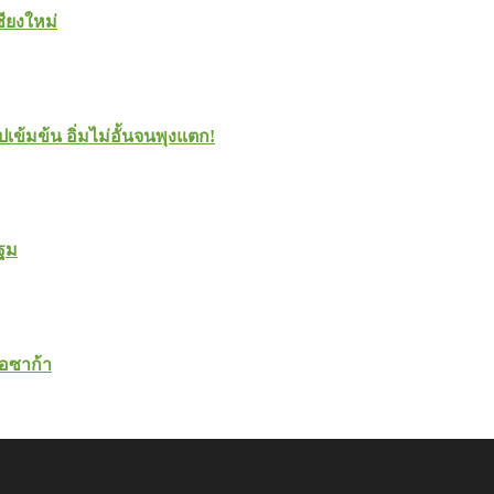
ชียงใหม่
ปเข้มข้น อิ่มไม่อั้นจนพุงแตก!
ปฐม
โอซาก้า