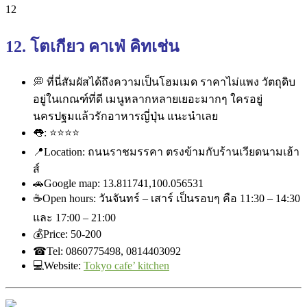
12. โตเกียว คาเฟ่ คิทเช่น
💭
ที่นี่สัมผัสได้ถึงความเป็น
โฮมเมด ราคาไม่แพง วัตถุดิบ
อยู่ในเกณฑ์ที่ดี เมนูหลากหลายเยอะมากๆ ใครอยู่
นครปฐมแล้วรักอาหารญ
ี่ปุ่น แนะนำเลย
👅
:
⭐
⭐
⭐
⭐
📍
Location: ถนนราชมรรคา ตรงข้ามกับร้านเวียดนามเฮ้า
ส์
🚗
Google map: 13.811741,100.056531
☕
Open hours: วันจันทร์ – เสาร์ เป็นรอบๆ คือ 11:30 – 14:30
และ 17:00 – 21:00
💰
Price: ‎50-200
☎
Tel: 0860775498, 0814403092
💻
Website:
Tokyo cafe’ kitchen