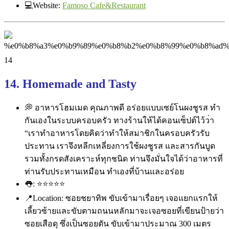
💻
Website:
Famoso Cafe&Restaurant
14. Homemade and Tasty
💭
อาหารโฮมเมด คุณภาพดี อร่อยแบบเซย์โนผงชูรส ทำ
กันเองในระบบครอบครัว ทางร้านให้ได้คอนเซ็ปต์ไว้ว
่า
“เราทำอาหารโดยคิดว่าทำให้ส
มาชิกในครอบครัวรับ
ประทาน เราจึงหลีกเหลี่ยงการใช้ผงช
ูรส และสารกันบูด
รวมทั้งกรดสังเคราะห์ทุกชนิ
ด ท่านจึงมั่นใจได้ว่าอาหารที
ท่านรับประทานเหมือน ทำเองที่บ้านและอร่อย
👅
:
⭐
⭐
⭐
⭐
⭐
📍
Location: ซอยชยาทิพ ขับเข้ามาเรื่อยๆ เจอแยกแรกให้
เลี้ยวซ้ายและข
ับตามถนนหลักมาจะเจอซ
อยที่เขียนป้ายว่า
ซอยเสือดุ
ซึ่งเป็นซอยตัน ขับเข้ามาประมาณ 300 เมตร