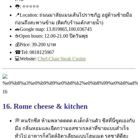
👅
:
⭐
⭐
⭐
⭐
⭐
📍
Location: ถนนมาลัยแมนเส้นไปราชภัฏ อยู่ด้านซ้ายมือ
ก่อนถึงสะพา
นข้าม (ติดกับร้านเค้กสายน้ำ)
🚗
Google map: 13.819865,100.036745
☕
Open hours: 12.00-21.00 ปิดวันพุธ
💰
Price: ‎39-200 บาท
☎
Tel: 0818125967
💻
Website:
Chef-Chan Steak Cusine
16. Rome cheese & kitchen
💭
คนรักชีส ห้ามพลาดดดด ด.เด็กล้านตัว ชีสที่นี่ขูดเองกับ
มือ กลิ่นหอมและยืดกว่ามอสซาเรล
ล่าที่ขายแบบสำเร็จ
ทั่วไป อาหารก็สไตล์อิตาเลียนแบบโฮ
มเมด รสชาติดีฮะ