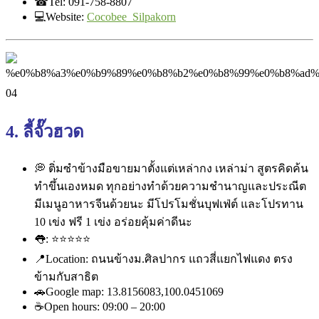
☎
Tel: 091-758-8807
💻
Website:
Cocobee_Silpakorn
4. ลี้จั๊วฮวด
💭
ติ่มซำข้างมือขายมาตั้งแต่เ
หล่ากง เหล่าม่า สูตรคิดค้น
ทำขึ้นเองหมด ทุกอย่างทำด้วยความชำนาญและ
ประณีต
มีเมนูอาหารจีนด้วยนะ มีโปรโมชั่นบุฟเฟ่ต์ และโปรทาน
10 เข่ง ฟรี 1 เข่ง อร่อยคุ้มค่าดีนะ
👅
:
⭐
⭐
⭐
⭐
⭐
📍
Location: ถนนข้างม.ศิลปากร แถวสี่แยกไฟแดง ตรง
ข้ามกับสาธิต
🚗
Google map: 13.8156083,100.0451069
☕
Open hours: 09:00 – 20:00