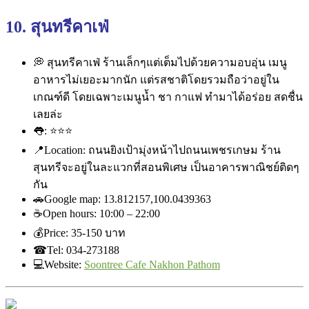
10. สุนทรีคาเฟ่
💭
สุนทรีคาเฟ่ ร้านเล็กๆแต่เต็มไปด้วยความ
อบอุ่น เมนู
อาหารไม่เยอะมากนัก แต่รสชาติโดยรวมถือว่าอยู่ใ
น
เกณฑ์ดี โดยเฉพาะเมนูน้ำ ชา กาแฟ ทำมาได้อร่อย สดชื่น
เลยล่ะ
👅
:
⭐
⭐
⭐
📍
Location: ถนนยิงเป้ามุ่งหน้าไปถนนเพช
รเกษม ร้าน
สุนทรีจะอยู่ในละแวกที่
สอนพิเศษ เป็นอาคารพาณิชย์ติดๆ
กัน
🚗
Google map: 13.812157,100.0439363
☕
Open hours: 10:00 – 22:00
💰
Price: ‎35-150 บาท
☎
Tel: 034-273188
💻
Website:
Soontree Cafe Nakhon Pathom