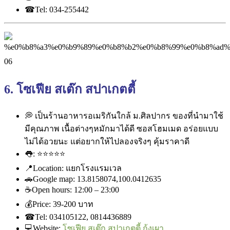
☎
Tel: 034-255442
6. โซเฟีย สเต๊ก สปาเกตตี้
💭
เป็นร้านอาหารอเมริกันใกล้ ม.ศิลปากร ของที่นำมาใช้
มีคุณภาพ เนื้อต่างๆหมักมาได้ดี ซอสโฮมเมด อร่อยแบบ
ไม่ได้อวยนะ แต่อยากให้ไปลองจริงๆ คุ้มราคาดี
👅
:
⭐
⭐
⭐
⭐
⭐
📍
Location: แยกโรงแรมเวล
🚗
Google map: 13.8158074,100.0412635
☕
Open hours: 12:00 – 23:00
💰
Price: ‎39-200 บาท
☎
Tel: 034105122, 0814436889
💻
Website:
โซเฟีย สเต๊ก สปาเกตตี้ กุ้งเผา