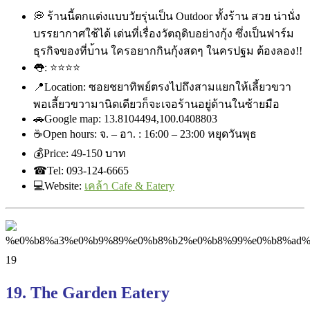
💭
ร้านนี้ตกแต่งแบบวัยรุ่นเป็
น Outdoor ทั้งร้าน สวย น่านั่ง
บรรยากาศใช้ได้ เด่นที่เรื่องวัตถุดิบอย่าง
กุ้ง ซึ่งเป็นฟาร์ม
ธุรกิจของที่บ
้าน ใครอยากกินกุ้งสดๆ ในครปฐม ต้องลอง!!
👅
:
⭐
⭐
⭐
⭐
📍
Location: ซอยชยาทิพย์ตรงไปถึงสามแยกใ
ห้เลี้ยวขวา
พอเลี้ยวขวามานิดเดียวก็จะเ
จอร้านอยู่ด้านในซ้ายมือ
🚗
Google map: 13.8104494,100.0408803
☕
Open hours: จ. – อา. : 16:00 – 23:00 หยุดวันพุธ
💰
Price: ‎49-150 บาท
☎
Tel: 093-124-6665
💻
Website:
เคล้า Cafe & Eatery
19. The Garden Eatery