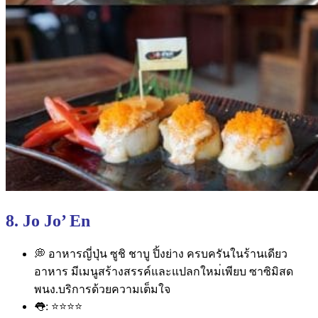
8. Jo Jo’ En
💭
อาหารญี่ปุ่น ซูชิ ชาบู ปิ้งย่าง ครบครันในร้านเดียว
อาหาร มีเมนูสร้างสรรค์และแปลกใหม
่เพียบ ซาซิมิสด
พนง.บริการด้วยความเต็มใจ
👅
:
⭐
⭐
⭐
⭐