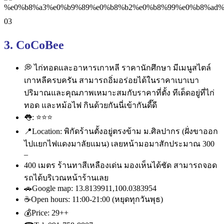
3. CoCoBee
💭
ไก่ทอดและอาหารเกาหลี ราคานักศึกษา มีเมนูสไตล์
เกาหลีครบครัน สามารถอิ่มอร่อยได้ในราคาเบ
าเบา
ปริมาณและคุณภาพเหมาะสมกับร
าคาที่ตั้ง ทีเด็ดอยู่ที่ไก่
ทอด และหม้อไฟ กินด้วยกันนี่เข้ากันดี๊ดี
👅
:
⭐
⭐
⭐
📍
Location: พิกัดร้านตั้งอยู่ตรงข้าม ม.ศิลปากร (ฝั่งขาออก
ไปแยกไฟแดงมาลัยแ
มน) เลยหน้ามอมาสักประมาณ 300
–
400 เมตร ร้านทาสีเหลืองเด่น มองเห็นได้ชัด สามารถจอด
รถได้บริเวณหน้าร้
านเลย
🚗
Google map: 13.81399
11,100.0383954
☕
Open hours: 11:00-21:00 (หยุดทุกวันพุธ)
💰
Price: ‎29++