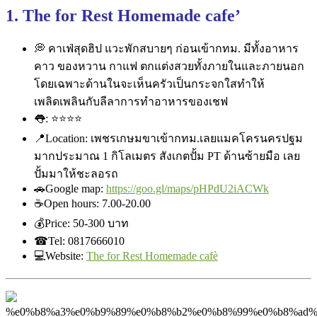
1. The for Rest Homemade cafe’
💭
คาเฟ่สุดฮิป แวะพักสบายๆ ก่อนเข้ากทม. มีทั้งอาหาร
คาว ของหวาน กาแฟ ตกแต่งสวยทั้งภายในและภายนอก
โดยเฉพาะด้านในจะเห็นครัวเป็นกระจกใสทำให้
เพลิดเพลินกับลีลาการทำอาหารของเชฟ
👅
:
⭐
⭐
⭐
⭐
📍
Location: เพชรเกษมขาเข้ากทม.เลยแมคโครนครปฐม
มากประมาณ 1 กิโลเมตร สังเกตปั้ม PT ด้านซ้ายมือ เลย
ปั้มมาให้ชะลอรถ
🚗
Google map:
https://goo.gl/maps/pHPdU2iACWk
☕
Open hours: 7.00-20.00
💰
Price: ‎50-300 บาท
☎
Tel: 0817666010
💻
Website:
The for Rest Homemade cafè