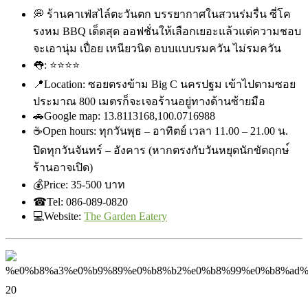
💭
ร้านคาเฟ่สไล์ตะวันตก บรรยากาศในสวนร่มรื่น ซี่โค
รงหม BBQ เด็ดสุด ออฟชั่นให้เลือกเยอะแล้วแต่
ความชอบ
จะเอานุ่ม เปื่อย เหนียวนิด อบบแบบรมควัน ไม่รมควัน
👅
:
⭐
⭐
⭐
⭐
📍
Location: ซอยตรงข้าม Big C นครปฐม เข้าไปตามซอย
ประมาณ 800 เมตรก็จะเจอร้านอยู่ทางด้าน
ซ้ายมือ
🚗
Google map: 13.8113168,100.0716988
☕
Open hours: ทุกวันพุธ – อาทิตย์ เวลา 11.00 – 21.00 น.
ปิดทุกวันจันทร์ – อังคาร (หากตรงกับวันหยุดนักขัตฤกษ
ร้านอาจเปิด)
💰
Price: ‎35-500 บาท
☎
Tel: 086-089-0820
💻
Website:
The Garden Eatery