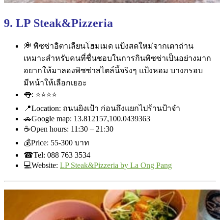
9. LP Steak&Pizzeria
💭
พิซซ่าอิตาเลียนโฮมเมด แป้งสดใหม่จากเตาถ่าน
เหมาะสำหรับคนที่ชื่นชอบในก
ารกินพิซซ่าเป็นอย่างมาก
อยากให้มาลองพิซซ่าสไตล์นี้
จริงๆ แป้งหอม บางกรอบ
มีหน้าให้เลือกเยอะ
👅
:
⭐
⭐
⭐
⭐
📍
Location: ถนนยิงเป้า ก่อนถึงแยกไปร้านป้าจ๋า
🚗
Google map: 13.812157,100.0439363
☕
Open hours: 11:30 – 21:30
💰
Price: ‎55-300 บาท
☎
Tel: 088 763 3534
💻
Website:
LP Steak&Pizzeria by La Ong Pang