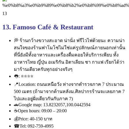
13. Famoso Café & Restaurant
💭
ร้านกว้างขวางสะอาด น่านั่ง ฟรีไวไฟด้วยนะ ความน่า
สนใจของร้านฟาโมโซ่ไ
ม่ใช่แค่รูปลักษณ์ภายนอกเท่
านั้น
ที่นี่ยังมีทั้งอาหารและเคร
ื่องดื่มคอยให้บริการเพียบ ทั้ง
อาหารไทย ญี่ปุ่น อเมริกัน อิตาเลียน ชา กาแฟ เรียกได้ว่า
มาร้านเดียวครับ
ทุกอย่างจริงๆ
👅
:
⭐
⭐
⭐
⭐
📍
Location: ถนนเหนือวัง ห่างจากตำรวจภาค 7 ประมาณ
500 เมตร (ถ้ามาจากด้านหลังม.ศิลปากร
ร้านจะเลยภาค 7
ไปและอยู่ฝั่งเดียวกันกับภา
ค 7)
🚗
Google map: 13.8232057,100.0442594
☕
Open hours: 09:00 – 20:00
💰
Price: ‎40-150 บาท
☎
Tel: 092-759-4995