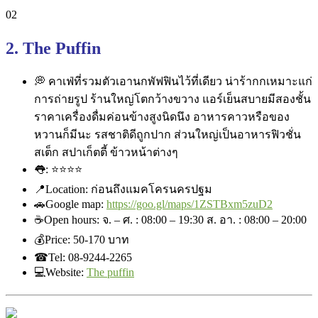
2. The Puffin
💭
คาเฟ่ที่รวมตัวเอานกพัฟฟินไว้ที่เดียว น่าร้ากกเหมาะแก่
การถ่ายรูป ร้านใหญ่โตกว้างขวาง แอร์เย็นสบายมีสองชั้น
ราคาเครื่องดื่มค่อนข้างสูงนิดนึง อาหารคาวหรือของ
หวานก็มีนะ รสชาติดีถูกปาก ส่วนใหญ่เป็นอาหารฟิวชั่น
สเต็ก สปาเก็ตตี้ ข้าวหน้าต่างๆ
👅
:
⭐
⭐
⭐
⭐
📍
Location: ก่อนถึงแมคโครนครปฐม
🚗
Google map:
https://goo.gl/maps/1ZSTBxm5zuD2
☕
Open hours: จ. – ศ. : 08:00 – 19:30 ส. อา. : 08:00 – 20:00
💰
Price: ‎50-170 บาท
☎
Tel: 08-9244-2265
💻
Website:
The puffin