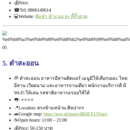
💰
Price: ‎
☎
Tel: 0866149614
💻
Website:
ติ่มซำ ข้าง มอ by ลี้จั๊วฮวด
5. ตำสะออน
💭
ตำสะออน อาหารอีสานติดแอร์ เมนูมีให้เลือกเยอะ ไทย
อีสาน เวียดนาม และอาหารจานเดียว พนักงานบริการดี มี
Wi-Fi ให้เล่น รสชาติอาหารอร่อยใช้ได้
👅
:
⭐
⭐
⭐
⭐
📍
Location: ตรงข้ามหน้าม.ศิลปากร
🚗
Google map:
https://goo.gl/maps/
4BifEXUDqpv
☕
Open hours: 11:00 – 21:00
💰
Price: ‎50-150 บาท