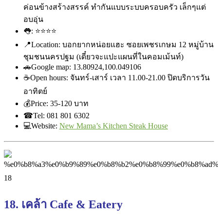
ค่อนข้างสร้างสร
รค์ ทำกันแบบระบบครอบครัว เล็กๆแต่
อบอุ่น
👅
:
⭐
⭐
⭐
⭐
📍
Location: บอกยากหน่อยแฮะ ซอยเพชรเกษม 12 หมู่บ้าน
ชุมชนนครปฐม (เดี๋ยวจะแปะแผนที่ในคอมเม้
นท์)
🚗
Google map: 13.80924,100.049106
☕
Open hours: จันทร์-เสาร์ เวลา 11.00-21.00 ปิดบริการวัน
อาทิตย์
💰
Price: ‎35-120 บาท
☎
Tel: 081 801 6302
💻
Website:
New Mama’s Kitchen Steak House
18. เคล้า Cafe & Eatery