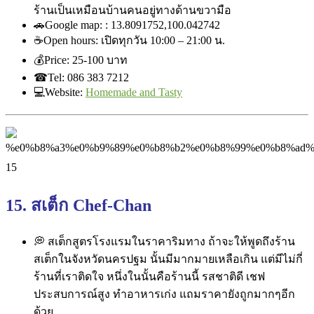
ร้านเป็นเหมือนบ้านคนอยู่ทา
งด้านขวามือ
🚗
Google map: : 13.8091752,100.042742
☕
Open hours: เปิดทุกวัน 10:00 – 21:00 น.
💰
Price: ‎25-100 บาท
☎
Tel: 086 383 7212
💻
Website:
Homemade and Tasty
15. สเต็ก Chef-Chan
💭
สเต็กสูตรโรงแรมในราคาริมทา
ง ถ้าจะให้พูดถึงร้าน
สเต็กในจ
ังหวัดนครปฐม นั้นมีมากมายเหลือเกิน แต่มีไม่กี่
ร้านที่เราติดใจ
หนึ่งในนั้นคือร้านนี้ รสชาติดี เชฟ
ประสบการณ์สูง ทำอาหารเก่ง แถมราคายังถูกมากๆอีก
ด้วย