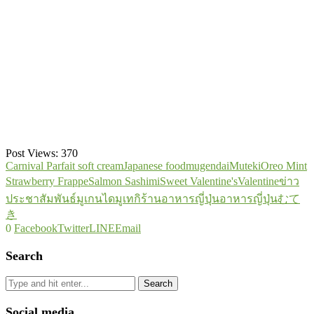
Post Views:
370
Carnival Parfait soft cream
Japanese food
mugendai
Muteki
Oreo Mint
Strawberry Frappe
Salmon Sashimi
Sweet Valentine's
Valentine
ข่าว
ประชาสัมพันธ์
มูเกนได
มูเทกิ
ร้านอาหารญี่ปุ่น
อาหารญี่ปุ่น
むて
き
0
Facebook
Twitter
LINE
Email
Search
Search
Social media