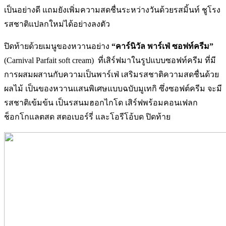
เป็นอย่างดี แถมยังเพิ่มความสดชื่นระหว่างวันด้วยรสมิ้นท์ ชูโรง
รสชาติแปลกใหม่ได้อย่างลงตัว
ปิดท้ายด้วยเมนูของหวานอย่าง
“คาร์นิวัล พาร์เฟ่ ซอฟท์ครีม”
(Carnival Parfait soft cream) ที่เสิร์ฟมาในรูปแบบซอฟท์ครีม ที่มี
การผสมผสานกับความเป็นพาร์เฟ่ เสริมรสชาติความสดชื่นด้วย
ผลไม้ เป็นของหวานแสนพิเศษแบบฉบับมูเทกิ ซึ่งซอฟต์ครีม จะมี
รสชาติเข้มข้น เป็นรสนมฮอกไกโด เสิร์ฟพร้อมคอนเฟลก
ช็อกโกแลตสด สตอเบอร์รี่ และโอรีโอ้บด ปิดท้าย