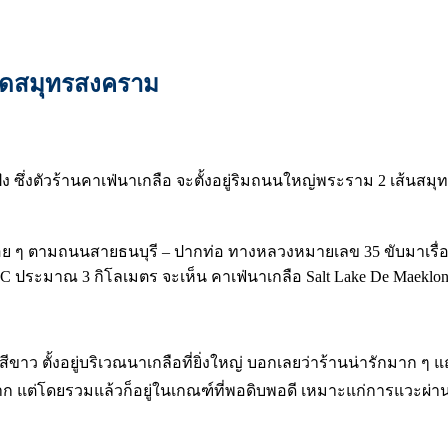
ัด
สมุทรสงคราม
่ง
ซึ่ง
ตัวร้านคาเฟ่นาเกลือ จะตั้งอยู่ริมถนนใหญ่พระราม 2 เส้นสมุทร
่อย ๆ ตามถนนสายธนบุรี – ปากท่อ ทางหลวงหมายเลข 35 ขับมาเรื่อย
C ประมาณ 3 กิโลเมตร จะเห็น คาเฟ่นาเกลือ Salt Lake De Maeklong
สีขาว ตั้งอยู่บริเวณนาเกลือที่ยิ่งใหญ่ บอกเลยว่าร้านน่ารักมาก ๆ
อะมาก แต่โดยรวมแล้วก็อยู่ในเกณฑ์ที่พอดิบพอดี เหมาะแก่การแวะผ