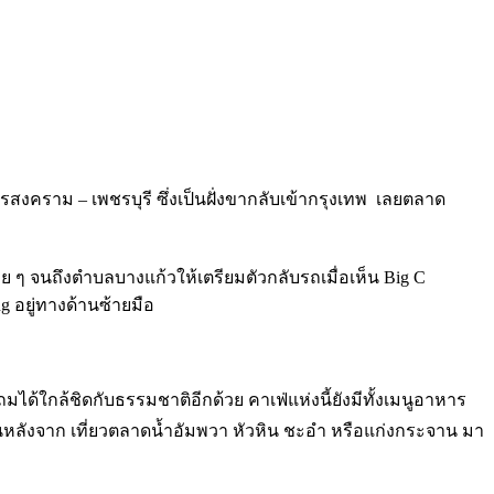
สงคราม – เพชรบุรี ซึ่งเป็นฝั่งขากลับเข้ากรุงเทพ
เลยตลาด
 ๆ จนถึงตำบลบางแก้วให้เตรียมตัวกลับรถเมื่อเห็น Big C
 อยู่ทางด้านซ้ายมือ
 แถมได้ใกล้ชิดกับธรรมชาติอีกด้วย
คาเฟ่แห่งนี้ยัง
มีทั้งเมนูอาหาร
่านหลังจาก เที่ยวตลาดน้ำอัมพวา หัวหิน ชะอำ หรือแก่งกระจาน มา