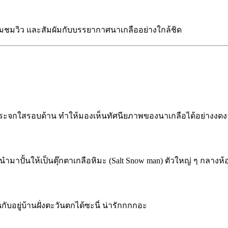
บลมชมวิว และสัมผัมกับบรรยากาศนาเกลืออย่างใกล้ชิด
ระจกใสรอบด้าน ทำให้มองเห็นทัศนียภาพของนาเกลือได้อย่างงดงาม 
นำมาปั้นให้เป็นตุ๊กตาเกลือหิมะ (Salt Snow man) ตัวใหญ่ ๆ กลางห
กับอยู่บ้านฝั่งตะวันตกได้ซะนี่ น่ารักกกกอะ