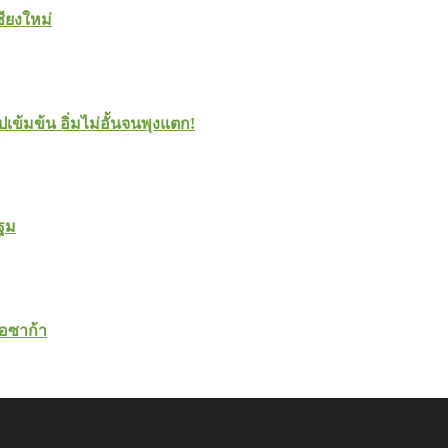
ชียงใหม่
ปเข้มข้น อิ่มไม่อั้นจนพุงแตก!
ปฐม
โอซาก้า