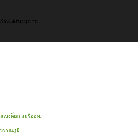
อก่อนได้รับอนุญาต
แบงค็อก แมริออท...
วรรณภูมิ