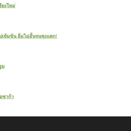
ชียงใหม่
ปเข้มข้น อิ่มไม่อั้นจนพุงแตก!
ปฐม
โอซาก้า