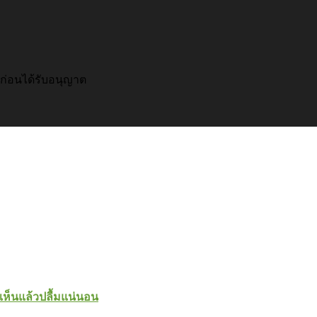
อก่อนได้รับอนุญาต
ย เห็นแล้วปลื้มแน่นอน