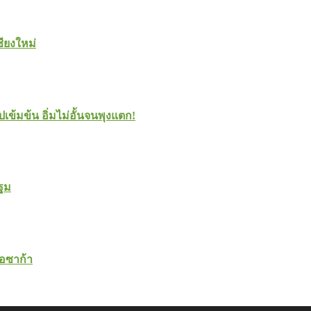
ชียงใหม่
ปเข้มข้น อิ่มไม่อั้นจนพุงแตก!
ปฐม
โอซาก้า