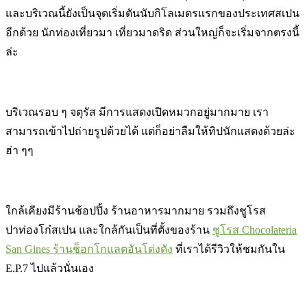
และบริเวณนี้ยังเป็นจุดเริ่มตันนับกิโลเมตรแรกของประเทศสเปน
อีกด้วย นักท่องเที่ยวมา เที่ยวมาดริด ส่วนใหญ่ก็จะเริ่มจากตรงนี้
ล่ะ
บริเวณรอบ ๆ จตุรัส มีการแสดงเปิดหมวกอยู่มากมาย เรา
สามารถเข้าไปถ่ายรูปด้วยได้ แต่ก็อย่าลืมให้ทิปนักแสดงด้วยล่ะ
ฮ่า ๆๆ
ใกล้เคียงมีร้านช้อปปิ้ง ร้านอาหารมากมาย รวมถึงชูโรส
ปาท่องโก๋สเปน และใกล้กันเป็นที่ตั้งของร้าน
ชูโรส Chocolateria
San Gines ร้านช็อกโกแลตอันโด่งดัง
ที่เราได้รีวิวให้ชมกันใน
E.P.7 ไปแล้วนั่นเอง