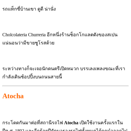
รถแท็กซี่บ้านเขา ดูดี น่านั่ง
Cholcolateria Churreria อีกหนึ่งร้านช็อกโกแลตดังของสเปน
แน่นอนว่ามีขายชูโรสด้วย
ระหว่างทางก็จะเจอนักดนตรีเปิดหมวก บรรเลงเพลงขณะที่เรา
กำลังเดินช้อปปิ้งบนถนนสายนี้
Atocha
กระโดดกันมาต่อที่สถานีรถไฟ
Atocha
เปิดใช้งานครั้งแรกใน
ปีค.ศ. 1892 และอีกร้อยปีถัดมารางรถไฟทั้งหมดได้ถูกนำออกไป