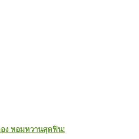
ีทอง หอมหวานสุดฟิน!