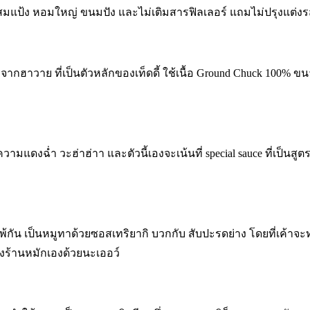
ไม่ผสมแป้ง หอมใหญ่ ขนมปัง และไม่เติมสารฟิลเลอร์ แถมไม่ปรุงแต่งร
บจากฮาวาย ที่เป็นตัวหลักของเท็ดดี้ ใช้เนื้อ Ground Chuck 100% ข
ามแดงฉ่ำ วะฮ่าฮ่าา และตัวนี้เองจะเน้นที่ special sauce ที่เป็นสูตรพ
แพ้กัน เป็นหมูทาด้วยซอสเทริยากิ บวกกับ สับปะรดย่าง โดยที่เค้
ทางร้านหมักเองด้วยนะเออว์