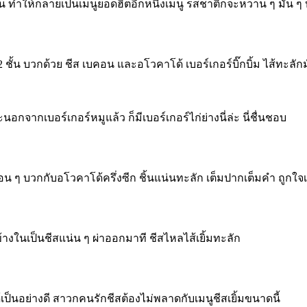
 ทำให้กลายเป็นเมนูยอดฮิตอีกหนึ่งเมนู รสชาติก็จะหวาน ๆ มัน ๆ บ
2 ชั้น บวกด้วย ชีส เบคอน และอโวคาโด้ เบอร์เกอร์บิ๊กบิ้ม ไส้ทะลักม
จากเบอร์เกอร์หมูแล้ว ก็มีเบอร์เกอร์ไก่ย่างนี่ล่ะ นี่ชื่นชอบ
อน ๆ บวกกับอโวคาโด้ครึ่งซีก ชิ้นแน่นทะลัก เต็มปากเต็มคำ ถูกใจเ
้างในเป็นชีสแน่น ๆ ผ่าออกมาที ชีสไหลไส้เยิ้มทะลัก
เป็นอย่างดี สาวกคนรักชีสต้องไม่พลาดกับเมนูชีสเยิ้มขนาดนี้