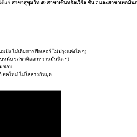
ได้แก่
สาขาสุขุมวิท 49 สาขาเซ็นทรัลเวิร์ล ชั้น 7 และสาขาเทอมินอล
มปัง ไม่เติมสารฟิลเลอร์ ไม่ปรุงแต่งใด ๆ)
มหนึบหนับ รสชาติออกหวานมันนิด ๆ)
ตามชอบ
บดี สดใหม่ ไม่ใส่สารกันบูด