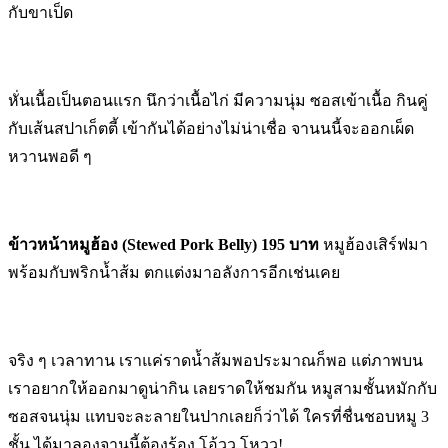
กับขาเป็ด
หั่นเนื้อเป็นตอนแรก นึกว่าเนื้อไก่ มีความนุ่ม ซอสเข้าเนื้อ กินคู่
กับเส้นสปาเก็ตตี้ เข้ากันได้อย่างไม่น่าเชื่อ จานนนี้จะออกเผ็ด
หวานพอดี ๆ
ข้าวหน้าหมูฮ้อง (Stewed Pork Belly) 195 บาท
หมูฮ้องเสิร์ฟมา
พร้อมกับพริกน้ำส้ม ตกแต่งมาอลังการอีกเช่นเคย
จริง ๆ เวลาทาน เราแค่ราดน้ำส้มพอประมาณก็พอ แต่ภาพบน
เราอยากให้ออกมาดูน่ากิน เลยราดให้ชมกัน หมูสามชั้นหมักกับ
ซอสจนนุ่ม แทบจะละลายในปากเลยก็ว่าได้ ใครที่ชื่นชอบหมู 3
ชั้น ได้มาลองจานนี้ต้องร้อง โอ้วว โหวว!