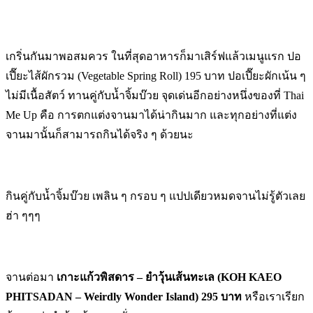
เกริ่นกันมาพอสมควร ในที่สุดอาหารก็มาเสิร์ฟแล้วเมนูแรก ปอ
เปี๊ยะไส้ผักรวม (Vegetable Spring Roll) 195 บาท ปอเปี๊ยะผักเน้น ๆ
ไม่มีเนื้อสัตว์ ทานคู่กับน้ำจิ้มบ๊วย จุดเด่นอีกอย่างหนึ่งของที่ Thai
Me Up คือ การตกแต่งจานมาได้น่ากินมาก และทุกอย่างที่แต่ง
จานมานั้นก็สามารถกินได้จริง ๆ ด้วยนะ
กินคู่กับน้ำจิ้มบ๊วย เพลิน ๆ กรอบ ๆ แปปเดียวหมดจานไม่รู้ตัวเลย
ฮ่า ๆๆๆ
จานต่อมา
เกาะแก้วพิสดาร – ยำวุ้นเส้นทะเล (KOH KAEO
PHITSADAN – Weirdly Wonder Island) 295 บาท
หรือเราเรียก