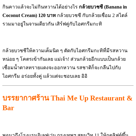
กินคาวแล้วจะไม่กินหวานได้อย่างไร
กล้วยบวชชี (Banana in
Coconut Cream) 120 บาท
กล้วยบวชชี กับกล้วยเชื่อม 2 สไตล์
รวมมาอยู่ในจานเดียวกัน เสิร์ฟคู่กับไอศกรีมกะทิ
กล้วยบวชชีให้ความเค็มนิด ๆ ตัดกับไอศกรีมกะทิที่มีรสหวาน
หน่อย ๆ โคตรเข้ากันเลย แม่เจ้า! ส่วนกล้วยอีกแบบเป็นกล้วย
เชื่อมน้ำตาลทรายแดงจะออกหวาน รสชาติก็จะกลืนไปกับ
ไอศกรีม อร่อยทั้งคู่ แล้วแต่จะชอบเลย อิอิ
บรรยากาศร้าน Thai Me Up Restaurant &
Bar
พอมาถึงโรงแรมอิเลฟเว่น กรุงเทพฯ สุขุมวิท 11 ให้กดลิฟต์ขึ้น