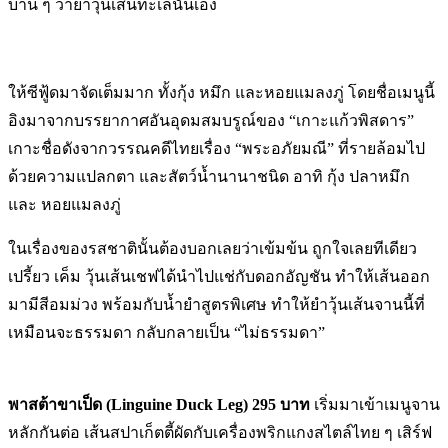
บ้าน ๆ ว่ายำวุ้นเส้นทะเลนั่นเอง
ให้ซีฟู้ดมาจัดเต็มมาก ทั้งกุ้ง หมึก และหอยแมลงภู่ โดยชื่อเมนูนี้
อิงมาจากบรรยากาศอันอุดมสมบรูณ์ของ “เกาะแก้วพิสดาร”
เกาะชื่อดังจากวรรณคดีไทยเรื่อง “พระอภัยมณี” ที่รายล้อมไป
ด้วยความแปลกตา และสัตว์น้ำนานาชนิด อาทิ กุ้ง ปลาหมึก
และ หอยแมลงภู่
ในเรื่องของรสชาตินั้นต้องบอกเลยว่าเข้มข้น ถูกใจเลยทีเดียว
เปรี้ยว เค็ม วุ้นเส้นเชฟได้นำไปแช่กับดอกอัญชัน ทำให้เส้นออก
มามีสีอมม่วง พร้อมกับน้ำยำสูตรพิเศษ ทำให้ยำวุ้นเส้นจานนี้ที่
เหมือนจะธรรมดา กลับกลายเป็น “ไม่ธรรมดา”
พาสต้าขาเป็ด (Linguine Duck Leg) 295 บาท
เริ่มมาเข้าเมนูจาน
หลักกันต่อ เส้นสปาเก็ตตี้ผัดกับเครื่องพริกแกงสไตล์ไทย ๆ เสิร์ฟ