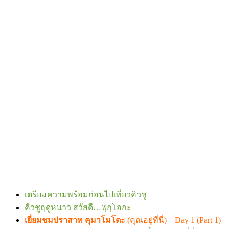
เตรียมความพร้อมก่อนไปเที่ยวคิวชู
คิวชูฤดูหนาว สวัสดี…ฟุกุโอกะ
เยี่ยมชมปราสาท คุมาโมโตะ
(คุณอยู่ที่นี่) – Day 1 (Part 1)