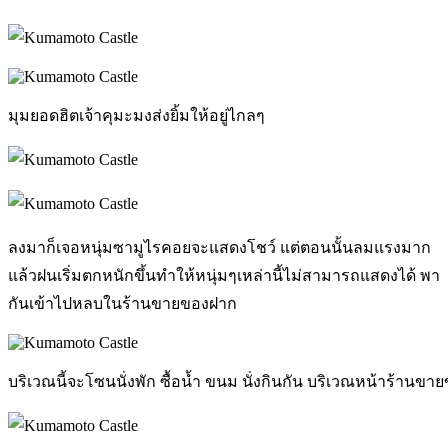
มุมยอดฮิตเจ้าคุมะมงส่งยิ้มให้อยู่ไกลๆ
ลงมาก็เจอหนุ่มซามูไรคอยจะแสดงโชว์ แต่ตอนนั้นลมแรงมาก
แล้วฝนเริ่มตกหนักขึ้นทำให้หนุ่มๆเหล่านี้ไม่สามารถแสดงได้ พา
กันเข้าไปหลบในร้านขายของฝาก
บริเวณนี้จะโซนนั่งพัก ซื้อน้ำ ขนม นั่งกินกัน บริเวณหน้าร้านข