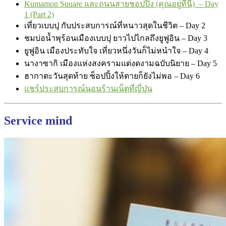
Kumamon Square และถนนสายชอปปิ้ง (คุณอยู่ที่นี่) – Day
1 (Part 2)
เที่ยวเบบปุ กับประสบการณ์ที่หนาวสุดในชีวิต – Day 2
ชมบ่อน้ำพุร้อนเมืองเบบปุ ยาวไปไกลถึงยูฟูอิน – Day 3
ยูฟูอิน เมืองประทับใจ เที่ยวหนึ่งวันก็ไม่หนำใจ – Day 4
นางาซากิ เมืองแห่งสงครามแต่งดงามฉบับนิยาย – Day 5
ฮากาตะวันสุดท้าย ช็อปปิ้งให้ตายก็ยังไม่พอ – Day 6
แชร์ประสบการณ์นอนร้านเน็ตที่ญี่ปุ่น
Service mind