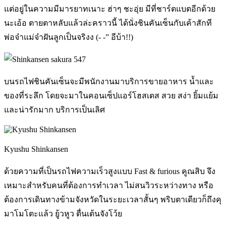
แต่อยู่ในความมีมารยาทเนาะ ฮ่าๆ ชะอุ่ย มีที่ชาร์ตแบตอีกด้วย
นะเอ้อ ตายตาหลับแล้วล่ะคราวนี้ ได้นั่งชินคันเซ็นกับเค้าสักที
พ่อจ๋าแม่จ๋าฝันลูกเป็นจริงง (- -” อีบ้า!!)
บนรถไฟชินคันเซ็นจะมีพนักงานมาบริการขายอาหาร น้ำและ
ของที่ระลึก โดยจะมาในคอนเซ็ปแอร์โฮสเตส สวย สง่า ยิ้มแย้ม
และน่ารักมาก บริการเป็นเลิศ
Kyushu Shinkansen
ด้วยความที่เป็นรถไฟความเร็วสูงแบบ Fast & furious คูณสิบ จึง
เหมาะสำหรับคนที่ต้องการทำเวลา ไม่สนวิวระหว่างทาง หรือ
ต้องการเดินทางข้ามจังหวัดในระยะเวลาสั้นๆ พริบตาเดียวก็ถึงคุ
มาโมโตะแล้ว ยู้วหูว ตื่นเต้นจังโว้ย