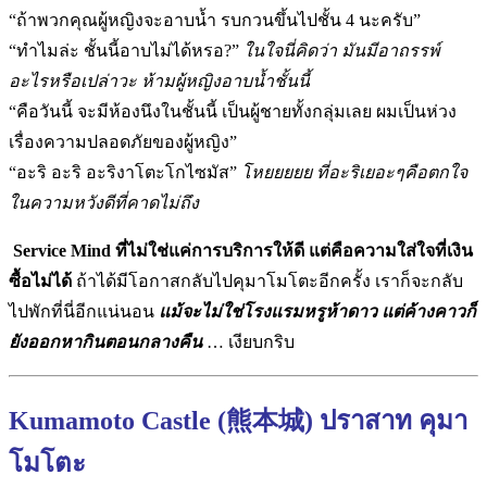
“ถ้าพวกคุณผู้หญิงจะอาบน้ำ รบกวนขึ้นไปชั้น 4 นะครับ”
“ทำไมล่ะ ชั้นนี้อาบไม่ได้หรอ?”
ในใจนี่คิดว่า มันมีอาถรรพ์
อะไรหรือเปล่าวะ ห้ามผู้หญิงอาบน้ำชั้นนี้
“คือวันนี้ จะมีห้องนึงในชั้นนี้ เป็นผู้ชายทั้งกลุ่มเลย ผมเป็นห่วง
เรื่องความปลอดภัยของผู้หญิง”
“อะริ อะริ อะริงาโตะโกไซมัส”
โหยยยยย ที่อะริเยอะๆคือตกใจ
ในความหวังดีที่คาดไม่ถึง
Service Mind ที่ไม่ใช่แค่การบริการให้ดี แต่คือความใส่ใจที่เงิน
ซื้อไม่ได้
ถ้าได้มีโอกาสกลับไปคุมาโมโตะอีกครั้ง เราก็จะกลับ
ไปพักที่นี่อีกแน่นอน
แม้จะไม่ใช่โรงแรมหรูห้าดาว แต่ค้างคาวก็
ยังออกหากินตอนกลางคืน
… เงียบกริบ
Kumamoto Castle (熊本城) ปราสาท คุมา
โมโตะ