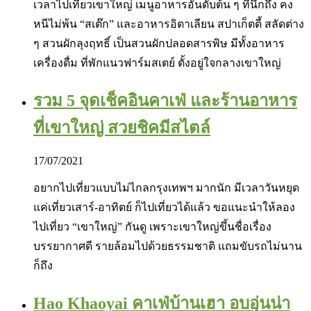
เวลาไปเที่ยวเขาใหญ่ เมนูอาหารอันดับต้น ๆ ที่นึกถึง คง
หนีไม่พ้น “สเต๊ก” และอาหารอิตาเลียน สปาเก็ตตี้ สลัดต่าง
ๆ สวนผักลุงฤทธิ์ เป็นสวนผักปลอดสารพิษ มีทั้งอาหาร
เครื่องดื่ม ที่พักแนวฟาร์มสเตย์ ตั้งอยู่ใจกลางเขาใหญ่
รวม 5 จุดเช็คอินคาเฟ่ และร้านอาหาร
ที่เขาใหญ่ สวยชิคมีสไตล์
17/07/2021
อยากไปเที่ยวแบบไม่ไกลกรุงเทพฯ มากนัก มีเวลาวันหยุด
แค่เที่ยวเสาร์-อาทิตย์ ก็ไปเที่ยวได้แล้ว ขอแนะนำให้ลอง
ไปเที่ยว “เขาใหญ่” กันดู เพราะเขาใหญ่ขึ้นชื่อเรื่อง
บรรยากาศดี รายล้อมไปด้วยธรรมชาติ แถมขับรถไม่นาน
ก็ถึง
Hao Khaoyai คาเฟ่บ้านเฮา อบอุ่นน่า