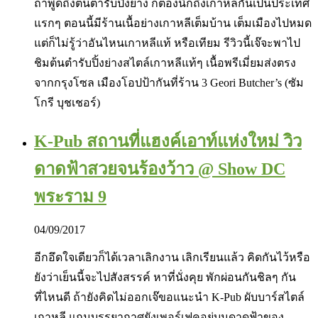
ถ้าพูดถึงต้นตำรับปิ้งย่าง ก็ต้องนึกถึงเกาหลีกันเป็นประเทศ
แรกๆ ตอนนี้มีร้านเนื้อย่างเกาหลีเต็มบ้าน เต็มเมืองไปหมด
แต่ก็ไม่รู้ว่าอันไหนเกาหลีแท้ หรือเทียม รีวิวนี้เจ๊จะพาไป
ชิมต้นตำรับปิ้งย่างสไตล์เกาหลีแท้ๆ เนื้อพรีเมี่ยมส่งตรง
จากกรุงโซล เมืองโอปป้ากันที่ร้าน 3 Geori Butcher’s (ซัม
โกรี บุชเชอร์)
K-Pub สถานที่แฮงค์เอาท์แห่งใหม่ วิว
ดาดฟ้าสวยจนร้องว้าว @ Show DC
พระราม 9
04/09/2017
อีกอึดใจเดียวก็ได้เวลาเลิกงาน เลิกเรียนแล้ว คิดกันไว้หรือ
ยังว่าเย็นนี้จะไปสังสรรค์ หาที่นั่งคุย พักผ่อนกันชิลๆ กัน
ที่ไหนดี ถ้ายังคิดไม่ออกเจ๊ขอแนะนำ K-Pub ผับบาร์สไตล์
เกาหลี แถมบรรยากาศยังเพอร์เฟคอยู่บนดาดฟ้าของ