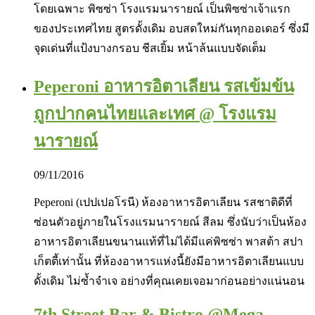
โดยเฉพาะ พิซซ่า โรงแรมนารายณ์ เป็นพิซซ่าเจ้าแรก
ของประเทศไทย สูตรดั้งเดิม อบสดใหม่กันทุกออเดอร์ ซึ่งมี
จุดเด่นที่แป้งบางกรอบ ชีสเยิ้ม หน้าล้นแบบจัดเต็ม
Peperoni อาหารอิตาเลียน รสเข้มข้น
ถูกปากคนไทยและเทศ @ โรงแรม
นารายณ์
09/11/2016
Peperoni (เปปเปอโรนี) ห้องอาหารอิตาเลียน รสชาติดีที่
ซ่อนตัวอยู่ภายในโรงแรมนารายณ์ สีลม ซึ่งนับว่าเป็นห้อง
อาหารอิตาเลียนขนานแท้ที่ไม่ได้มีแค่พิซซ่า พาสต้า สปา
เก็ตตี้เท่านั้น ที่ห้องอาหารแห่งนี้ยังมีอาหารอิตาเลียนแบบ
ดั้งเดิม ไม่ซ้ำจำเจ อย่างที่คุณเคยเจอมาก่อนอย่างแน่นอน
7th Street Bar & Bistro @Mega